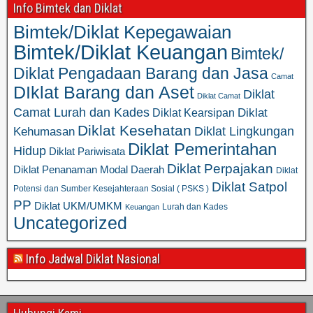
Info Bimtek dan Diklat
Bimtek/Diklat Kepegawaian
Bimtek/Diklat Keuangan
Bimtek/
Diklat Pengadaan Barang dan Jasa
Camat
DIklat Barang dan Aset
Diklat
Diklat Camat
Camat Lurah dan Kades
Diklat
Diklat Kearsipan
Diklat Kesehatan
Diklat Lingkungan
Kehumasan
Diklat Pemerintahan
Hidup
Diklat Pariwisata
Diklat Perpajakan
Diklat Penanaman Modal Daerah
Diklat
Diklat Satpol
Potensi dan Sumber Kesejahteraan Sosial ( PSKS )
PP
Diklat UKM/UMKM
Lurah dan Kades
Keuangan
Uncategorized
Info Jadwal Diklat Nasional