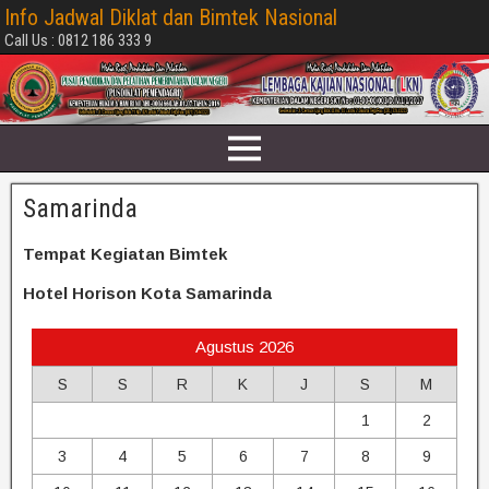
Info Jadwal Diklat dan Bimtek Nasional
Call Us : 0812 186 333 9
Samarinda
Tempat Kegiatan Bimtek
Hotel Horison Kota Samarinda
Agustus 2026
S
S
R
K
J
S
M
1
2
3
4
5
6
7
8
9