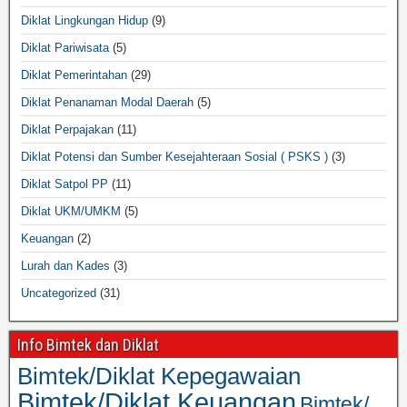
Diklat Lingkungan Hidup
(9)
Diklat Pariwisata
(5)
Diklat Pemerintahan
(29)
Diklat Penanaman Modal Daerah
(5)
Diklat Perpajakan
(11)
Diklat Potensi dan Sumber Kesejahteraan Sosial ( PSKS )
(3)
Diklat Satpol PP
(11)
Diklat UKM/UMKM
(5)
Keuangan
(2)
Lurah dan Kades
(3)
Uncategorized
(31)
Info Bimtek dan Diklat
Bimtek/Diklat Kepegawaian
Bimtek/Diklat Keuangan
Bimtek/