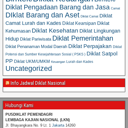
Diklat Pengadaan Barang dan Jasa
Camat
DIklat Barang dan Aset
Diklat
Diklat Camat
Camat Lurah dan Kades
Diklat
Diklat Kearsipan
Diklat Kesehatan
Diklat Lingkungan
Kehumasan
Diklat Pemerintahan
Hidup
Diklat Pariwisata
Diklat Perpajakan
Diklat Penanaman Modal Daerah
Diklat
Diklat Satpol
Potensi dan Sumber Kesejahteraan Sosial ( PSKS )
PP
Diklat UKM/UMKM
Lurah dan Kades
Keuangan
Uncategorized
Info Jadwal Diklat Nasional
Hubungi Kami
PUSDIKLAT PEMENDAGRI
LEMBAGA KAJIAN NASIONAL
(LKN)
Jl. Bhayangkara No. 9 Lt. 1
Jakarta
14260