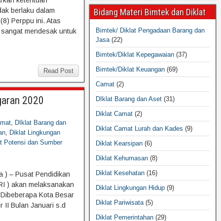
rkan ketentuan
dak berlaku dalam
Bidang Materi Bimtek dan Diklat
8) Perppu ini. Atas
Bimtek/ Diklat Pengadaan Barang dan
g sangat mendesak untuk
Jasa
(22)
Bimtek/Diklat Kepegawaian
(37)
Bimtek/Diklat Keuangan
(69)
Read Post
Camat
(2)
garan 2020
DIklat Barang dan Aset
(31)
Diklat Camat
(2)
mat
,
DIklat Barang dan
Diklat Camat Lurah dan Kades
(9)
an
,
Diklat Lingkungan
at Potensi dan Sumber
Diklat Kearsipan
(6)
Diklat Kehumasan
(8)
Diklat Kesehatan
(16)
 ) – Pusat Pendidikan
I ) akan melaksanakan
Diklat Lingkungan Hidup
(9)
20 Dibeberapa Kota Besar
Diklat Pariwisata
(5)
 II Bulan Januari s.d
Diklat Pemerintahan
(29)