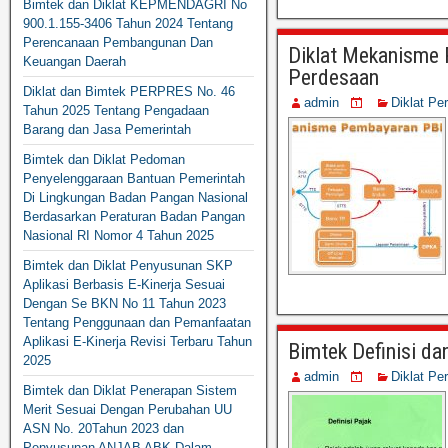
Bimtek dan Diklat KEPMENDAGRI No
900.1.155-3406 Tahun 2024 Tentang
Perencanaan Pembangunan Dan
Diklat Mekanisme 
Keuangan Daerah
Perdesaan
Diklat dan Bimtek PERPRES No. 46
admin
Diklat Pe
Tahun 2025 Tentang Pengadaan
Barang dan Jasa Pemerintah
Bimtek dan Diklat Pedoman
Penyelenggaraan Bantuan Pemerintah
Di Lingkungan Badan Pangan Nasional
Berdasarkan Peraturan Badan Pangan
Nasional RI Nomor 4 Tahun 2025
Bimtek dan Diklat Penyusunan SKP
Aplikasi Berbasis E-Kinerja Sesuai
Dengan Se BKN No 11 Tahun 2023
Tentang Penggunaan dan Pemanfaatan
Aplikasi E-Kinerja Revisi Terbaru Tahun
Bimtek Definisi da
2025
admin
Diklat Pe
Bimtek dan Diklat Penerapan Sistem
Merit Sesuai Dengan Perubahan UU
ASN No. 20Tahun 2023 dan
Penyusunan ANJAB ABK Dalam