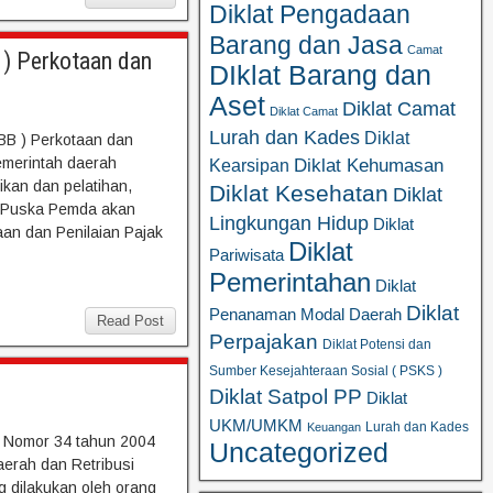
Diklat Pengadaan
Barang dan Jasa
Camat
 ) Perkotaan dan
DIklat Barang dan
Aset
Diklat Camat
Diklat Camat
Lurah dan Kades
Diklat
BB ) Perkotaan dan
merintah daerah
Diklat Kehumasan
Kearsipan
kan dan pelatihan,
Diklat Kesehatan
Diklat
i Puska Pemda akan
Lingkungan Hidup
Diklat
an dan Penilaian Pajak
Diklat
Pariwisata
Pemerintahan
Diklat
Diklat
Penanaman Modal Daerah
Read Post
Perpajakan
Diklat Potensi dan
Sumber Kesejahteraan Sosial ( PSKS )
Diklat Satpol PP
Diklat
UKM/UMKM
Lurah dan Kades
Keuangan
g Nomor 34 tahun 2004
Uncategorized
erah dan Retribusi
 dilakukan oleh orang