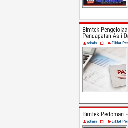
Bimtek Pengelolaa
Pendapatan Asli D
admin
Diklat Pe
Bimtek Pedoman P
admin
Diklat Pe