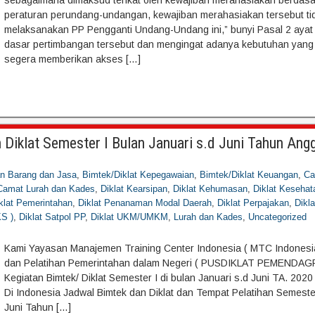
sebagaimana dimaksud terikat oleh kewajiban merahasiakan berdasa
peraturan perundang-undangan, kewajiban merahasiakan tersebut ti
melaksanakan PP Pengganti Undang-Undang ini,” bunyi Pasal 2 ayat (
dasar pertimbangan tersebut dan mengingat adanya kebutuhan yan
segera memberikan akses […]
 Diklat Semester I Bulan Januari s.d Juni Tahun Ang
an Barang dan Jasa
,
Bimtek/Diklat Kepegawaian
,
Bimtek/Diklat Keuangan
,
Ca
 Camat Lurah dan Kades
,
Diklat Kearsipan
,
Diklat Kehumasan
,
Diklat Kesehat
klat Pemerintahan
,
Diklat Penanaman Modal Daerah
,
Diklat Perpajakan
,
Dikl
KS )
,
Diklat Satpol PP
,
Diklat UKM/UMKM
,
Lurah dan Kades
,
Uncategorized
Kami Yayasan Manajemen Training Center Indonesia ( MTC Indonesia
dan Pelatihan Pemerintahan dalam Negeri ( PUSDIKLAT PEMENDAGR
Kegiatan Bimtek/ Diklat Semester I di bulan Januari s.d Juni TA. 20
Di Indonesia Jadwal Bimtek dan Diklat dan Tempat Pelatihan Semester
Juni Tahun […]