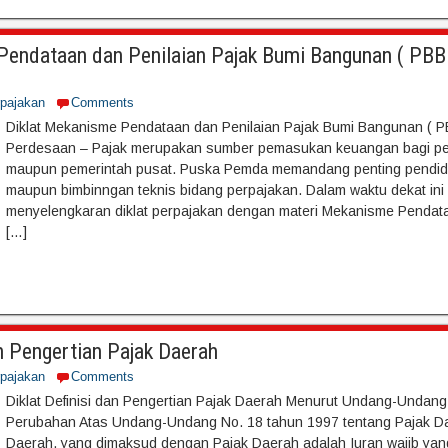
Pendataan dan Penilaian Pajak Bumi Bangunan ( PBB
rpajakan
Comments
Diklat Mekanisme Pendataan dan Penilaian Pajak Bumi Bangunan ( P
Perdesaan – Pajak merupakan sumber pemasukan keuangan bagi pe
maupun pemerintah pusat. Puska Pemda memandang penting pendidi
maupun bimbinngan teknis bidang perpajakan. Dalam waktu dekat in
menyelengkaran diklat perpajakan dengan materi Mekanisme Pendata
[…]
n Pengertian Pajak Daerah
rpajakan
Comments
Diklat Definisi dan Pengertian Pajak Daerah Menurut Undang-Undan
Perubahan Atas Undang-Undang No. 18 tahun 1997 tentang Pajak Da
Daerah, yang dimaksud dengan Pajak Daerah adalah Iuran wajib yang