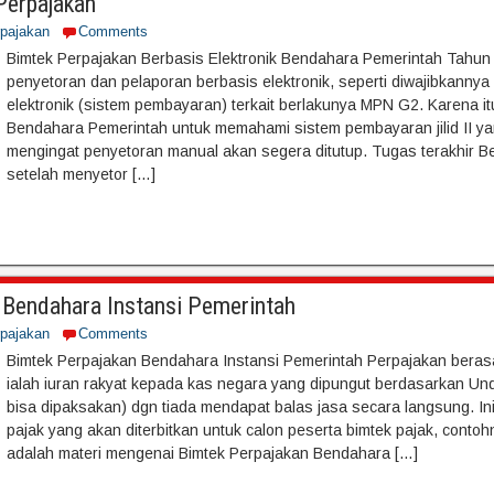
Perpajakan
rpajakan
Comments
Bimtek Perpajakan Berbasis Elektronik Bendahara Pemerintah Tahu
penyetoran dan pelaporan berbasis elektronik, seperti diwajibkannya
elektronik (sistem pembayaran) terkait berlakunya MPN G2. Karena it
Bendahara Pemerintah untuk memahami sistem pembayaran jilid II y
mengingat penyetoran manual akan segera ditutup. Tugas terakhir 
setelah menyetor […]
 Bendahara Instansi Pemerintah
rpajakan
Comments
Bimtek Perpajakan Bendahara Instansi Pemerintah Perpajakan berasal
ialah iuran rakyat kepada kas negara yang dipungut berdasarkan U
bisa dipaksakan) dgn tiada mendapat balas jasa secara langsung. In
pajak yang akan diterbitkan untuk calon peserta bimtek pajak, contohny
adalah materi mengenai Bimtek Perpajakan Bendahara […]