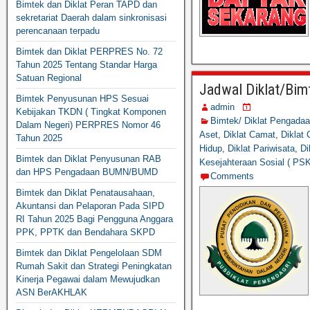
Bimtek dan Diklat Peran TAPD dan
sekretariat Daerah dalam sinkronisasi
perencanaan terpadu
Bimtek dan Diklat PERPRES No. 72
Tahun 2025 Tentang Standar Harga
Satuan Regional
Jadwal Diklat/Bim
Bimtek Penyusunan HPS Sesuai
admin
Kebijakan TKDN ( Tingkat Komponen
Bimtek/ Diklat Pengada
Dalam Negeri) PERPRES Nomor 46
Aset
,
Diklat Camat
,
Diklat
Tahun 2025
Hidup
,
Diklat Pariwisata
,
Di
Bimtek dan Diklat Penyusunan RAB
Kesejahteraan Sosial ( PS
dan HPS Pengadaan BUMN/BUMD
Comments
Bimtek dan Diklat Penatausahaan,
Akuntansi dan Pelaporan Pada SIPD
RI Tahun 2025 Bagi Pengguna Anggara
PPK, PPTK dan Bendahara SKPD
Bimtek dan Diklat Pengelolaan SDM
Rumah Sakit dan Strategi Peningkatan
Kinerja Pegawai dalam Mewujudkan
ASN BerAKHLAK