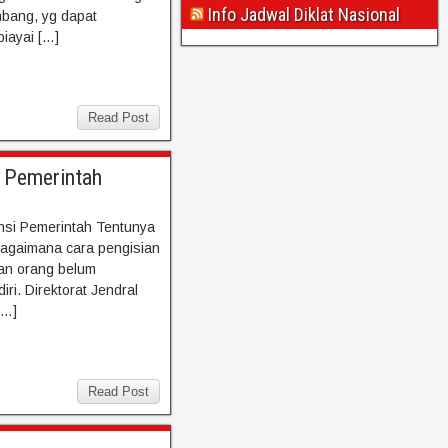
Info Jadwal Diklat Nasional
mbang, yg dapat
iayai […]
Read Post
i Pemerintah
ansi Pemerintah Tentunya
Bagaimana cara pengisian
ian orang belum
ri. Direktorat Jendral
[…]
Read Post