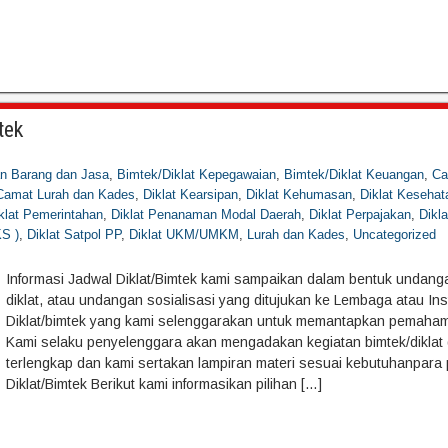
tek
an Barang dan Jasa
,
Bimtek/Diklat Kepegawaian
,
Bimtek/Diklat Keuangan
,
Ca
 Camat Lurah dan Kades
,
Diklat Kearsipan
,
Diklat Kehumasan
,
Diklat Kesehat
klat Pemerintahan
,
Diklat Penanaman Modal Daerah
,
Diklat Perpajakan
,
Dikl
KS )
,
Diklat Satpol PP
,
Diklat UKM/UMKM
,
Lurah dan Kades
,
Uncategorized
Informasi Jadwal Diklat/Bimtek kami sampaikan dalam bentuk undang
diklat, atau undangan sosialisasi yang ditujukan ke Lembaga atau Inst
Diklat/bimtek yang kami selenggarakan untuk memantapkan pemaham
Kami selaku penyelenggara akan mengadakan kegiatan bimtek/diklat
terlengkap dan kami sertakan lampiran materi sesuai kebutuhanpara 
Diklat/Bimtek Berikut kami informasikan pilihan […]