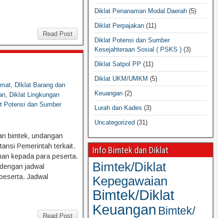
Diklat Penanaman Modal Daerah
(5)
Diklat Perpajakan
(11)
Read Post
Diklat Potensi dan Sumber
Kesejahteraan Sosial ( PSKS )
(3)
Diklat Satpol PP
(11)
Diklat UKM/UMKM
(5)
mat
,
DIklat Barang dan
Keuangan
(2)
an
,
Diklat Lingkungan
at Potensi dan Sumber
Lurah dan Kades
(3)
Uncategorized
(31)
an bimtek, undangan
ansi Pemerintah terkait.
Info Bimtek dan Diklat
an kepada para peserta.
Bimtek/Diklat
 dengan jadwal
peserta. Jadwal
Kepegawaian
Bimtek/Diklat
Keuangan
Bimtek/
Read Post