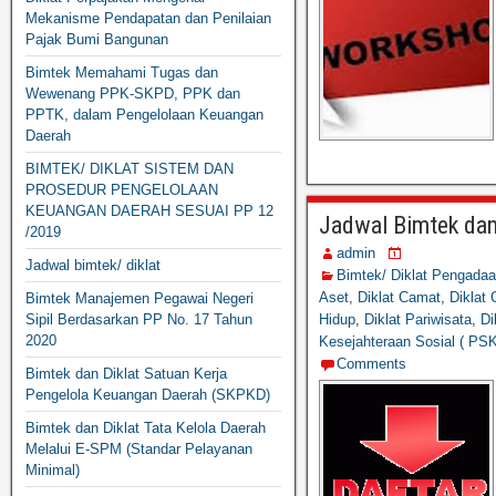
Mekanisme Pendapatan dan Penilaian
Pajak Bumi Bangunan
Bimtek Memahami Tugas dan
Wewenang PPK-SKPD, PPK dan
PPTK, dalam Pengelolaan Keuangan
Daerah
BIMTEK/ DIKLAT SISTEM DAN
PROSEDUR PENGELOLAAN
KEUANGAN DAERAH SESUAI PP 12
Jadwal Bimtek dan
/2019
admin
Jadwal bimtek/ diklat
Bimtek/ Diklat Pengada
Aset
,
Diklat Camat
,
Diklat
Bimtek Manajemen Pegawai Negeri
Sipil Berdasarkan PP No. 17 Tahun
Hidup
,
Diklat Pariwisata
,
Di
2020
Kesejahteraan Sosial ( PS
Comments
Bimtek dan Diklat Satuan Kerja
Pengelola Keuangan Daerah (SKPKD)
Bimtek dan Diklat Tata Kelola Daerah
Melalui E-SPM (Standar Pelayanan
Minimal)