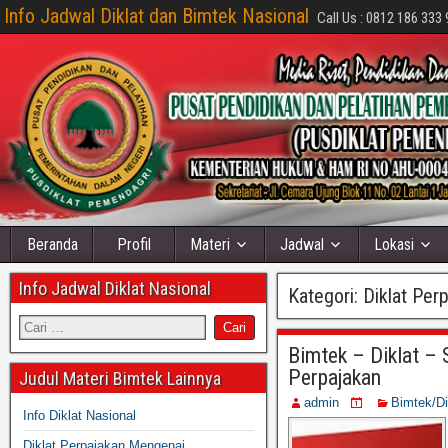
Info Jadwal Diklat dan Bimtek Nasional
Call Us : 0812 186 333 
Beranda
Profil
Materi
Jadwal
Lokasi
Info Jadwal Diklat Nasional
Kategori:
Diklat Per
Bimtek – Diklat –
Perpajakan
Judul Materi Bimtek Lainnya
admin
Bimtek/D
Info Diklat Nasional
Diklat Perpajakan Mengenai