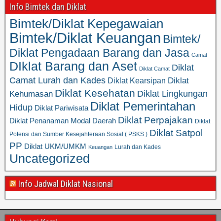
Info Bimtek dan Diklat
Bimtek/Diklat Kepegawaian
Bimtek/Diklat Keuangan
Bimtek/
Diklat Pengadaan Barang dan Jasa
Camat
DIklat Barang dan Aset
Diklat
Diklat Camat
Camat Lurah dan Kades
Diklat
Diklat Kearsipan
Diklat Kesehatan
Diklat Lingkungan
Kehumasan
Diklat Pemerintahan
Hidup
Diklat Pariwisata
Diklat Perpajakan
Diklat Penanaman Modal Daerah
Diklat
Diklat Satpol
Potensi dan Sumber Kesejahteraan Sosial ( PSKS )
PP
Diklat UKM/UMKM
Lurah dan Kades
Keuangan
Uncategorized
Info Jadwal Diklat Nasional