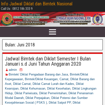
Info Jadwal Diklat dan Bimtek Nasional
Call Us : 0812 186 333 9
Bulan:
Juni 2018
Jadwal Bimtek dan Diklat Semester I Bulan
Januari s.d Juni Tahun Anggaran 2020
admin
Bimtek/ Diklat Pengadaan Barang dan Jasa
,
Bimtek/Diklat
Kepegawaian
,
Bimtek/Diklat Keuangan
,
Camat
,
DIklat Barang dan
Aset
,
Diklat Camat
,
Diklat Camat Lurah dan Kades
,
Diklat
Kearsipan
,
Diklat Kehumasan
,
Diklat Kesehatan
,
Diklat Lingkungan
Hidup
,
Diklat Pariwisata
,
Diklat Pemerintahan
,
Diklat Penanaman
Modal Daerah
,
Diklat Perpajakan
,
Diklat Potensi dan Sumber
Kesejahteraan Sosial ( PSKS )
,
Diklat Satpol PP
,
Diklat