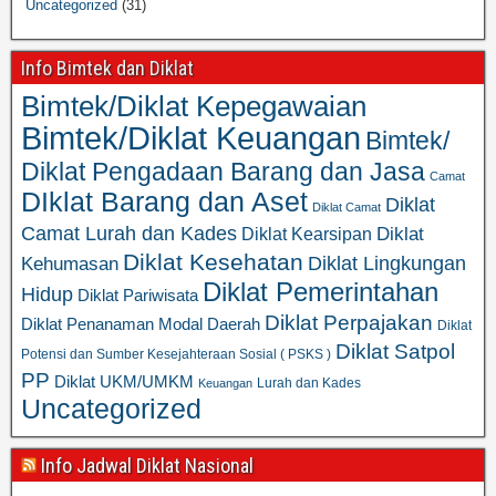
Uncategorized
(31)
Info Bimtek dan Diklat
Bimtek/Diklat Kepegawaian
Bimtek/Diklat Keuangan
Bimtek/
Diklat Pengadaan Barang dan Jasa
Camat
DIklat Barang dan Aset
Diklat
Diklat Camat
Camat Lurah dan Kades
Diklat
Diklat Kearsipan
Diklat Kesehatan
Diklat Lingkungan
Kehumasan
Diklat Pemerintahan
Hidup
Diklat Pariwisata
Diklat Perpajakan
Diklat Penanaman Modal Daerah
Diklat
Diklat Satpol
Potensi dan Sumber Kesejahteraan Sosial ( PSKS )
PP
Diklat UKM/UMKM
Lurah dan Kades
Keuangan
Uncategorized
Info Jadwal Diklat Nasional