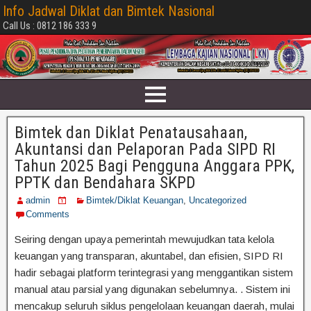
Info Jadwal Diklat dan Bimtek Nasional
Call Us : 0812 186 333 9
Bimtek dan Diklat Penatausahaan,
Akuntansi dan Pelaporan Pada SIPD RI
Tahun 2025 Bagi Pengguna Anggara PPK,
PPTK dan Bendahara SKPD
admin
Bimtek/Diklat Keuangan
,
Uncategorized
Comments
Seiring dengan upaya pemerintah mewujudkan tata kelola
keuangan yang transparan, akuntabel, dan efisien, SIPD RI
hadir sebagai platform terintegrasi yang menggantikan sistem
manual atau parsial yang digunakan sebelumnya. . Sistem ini
mencakup seluruh siklus pengelolaan keuangan daerah, mulai