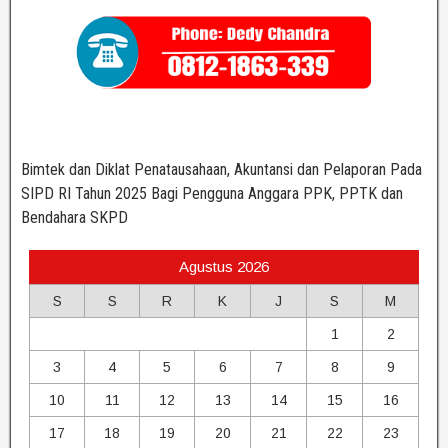
Bimtek dan Diklat Penatausahaan, Akuntansi dan Pelaporan Pada
SIPD RI Tahun 2025 Bagi Pengguna Anggara PPK, PPTK dan
Bendahara SKPD
Agustus 2026
S
S
R
K
J
S
M
1
2
3
4
5
6
7
8
9
10
11
12
13
14
15
16
17
18
19
20
21
22
23