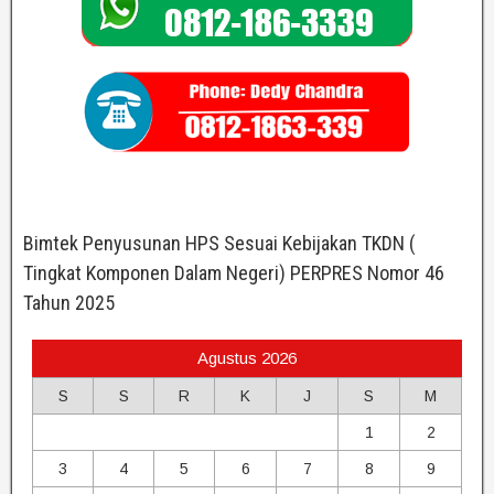
Bimtek Penyusunan HPS Sesuai Kebijakan TKDN (
Tingkat Komponen Dalam Negeri) PERPRES Nomor 46
Tahun 2025
Agustus 2026
S
S
R
K
J
S
M
1
2
3
4
5
6
7
8
9