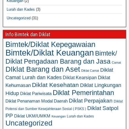
Keuangan
(2)
Lurah dan Kades
(3)
Uncategorized
(31)
Info Bimtek dan Diklat
Bimtek/Diklat Kepegawaian
Bimtek/Diklat Keuangan
Bimtek/
Diklat Pengadaan Barang dan Jasa
Camat
DIklat Barang dan Aset
Diklat
Diklat Camat
Camat Lurah dan Kades
Diklat
Diklat Kearsipan
Diklat Kesehatan
Diklat Lingkungan
Kehumasan
Diklat Pemerintahan
Hidup
Diklat Pariwisata
Diklat Perpajakan
Diklat Penanaman Modal Daerah
Diklat
Diklat Satpol
Potensi dan Sumber Kesejahteraan Sosial ( PSKS )
PP
Diklat UKM/UMKM
Lurah dan Kades
Keuangan
Uncategorized