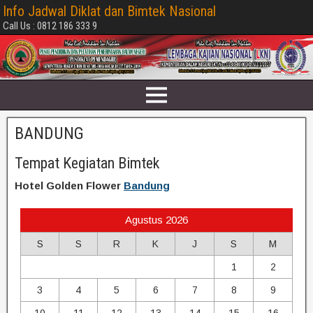
Info Jadwal Diklat dan Bimtek Nasional
Call Us : 0812 186 333 9
BANDUNG
Tempat Kegiatan Bimtek
Hotel Golden Flower
Bandung
Agustus 2026
S
S
R
K
J
S
M
1
2
3
4
5
6
7
8
9