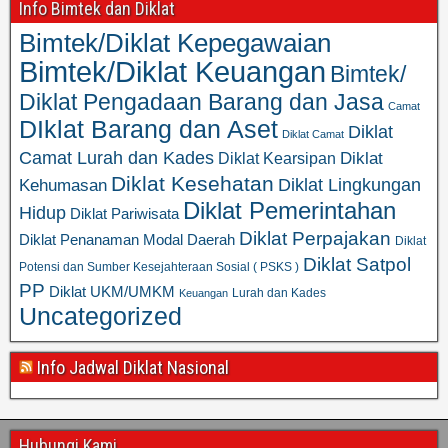
Info Bimtek dan Diklat
Bimtek/Diklat Kepegawaian
Bimtek/Diklat Keuangan
Bimtek/
Diklat Pengadaan Barang dan Jasa
Camat
DIklat Barang dan Aset
Diklat
Diklat Camat
Camat Lurah dan Kades
Diklat
Diklat Kearsipan
Diklat Kesehatan
Diklat Lingkungan
Kehumasan
Diklat Pemerintahan
Hidup
Diklat Pariwisata
Diklat Perpajakan
Diklat Penanaman Modal Daerah
Diklat
Diklat Satpol
Potensi dan Sumber Kesejahteraan Sosial ( PSKS )
PP
Diklat UKM/UMKM
Lurah dan Kades
Keuangan
Uncategorized
Info Jadwal Diklat Nasional
Hubungi Kami