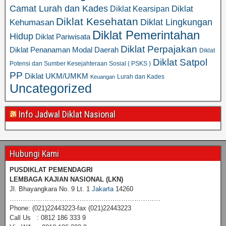
Camat Lurah dan Kades
Diklat
Diklat Kearsipan
Diklat Kesehatan
Diklat Lingkungan
Kehumasan
Diklat Pemerintahan
Hidup
Diklat Pariwisata
Diklat Perpajakan
Diklat Penanaman Modal Daerah
Diklat
Diklat Satpol
Potensi dan Sumber Kesejahteraan Sosial ( PSKS )
PP
Diklat UKM/UMKM
Lurah dan Kades
Keuangan
Uncategorized
Info Jadwal Diklat Nasional
Hubungi Kami
PUSDIKLAT PEMENDAGRI
LEMBAGA KAJIAN NASIONAL
(LKN)
Jl. Bhayangkara No. 9 Lt. 1
Jakarta
14260
……………………………………………………………
Phone: (021)22443223-fax (021)22443223
Call Us : 0812 186 333 9