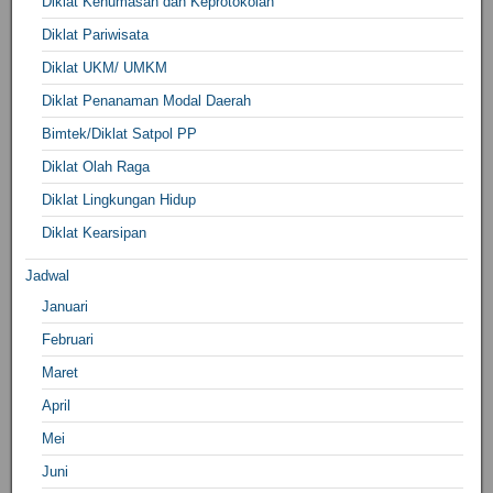
Diklat Kehumasan dan Keprotokolan
Diklat Pariwisata
Diklat UKM/ UMKM
Diklat Penanaman Modal Daerah
Bimtek/Diklat Satpol PP
Diklat Olah Raga
Diklat Lingkungan Hidup
Diklat Kearsipan
Jadwal
Januari
Februari
Maret
April
Mei
Juni