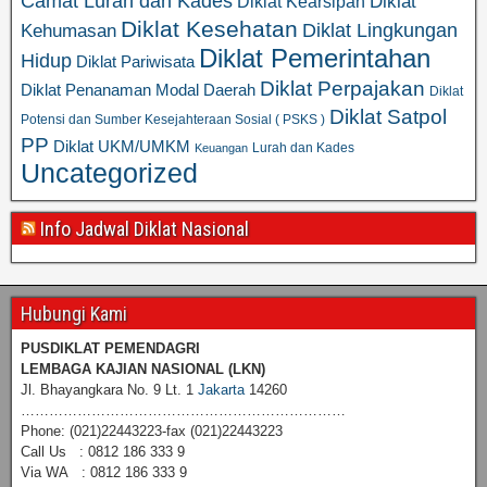
Camat Lurah dan Kades
Diklat
Diklat Kearsipan
Diklat Kesehatan
Diklat Lingkungan
Kehumasan
Diklat Pemerintahan
Hidup
Diklat Pariwisata
Diklat Perpajakan
Diklat Penanaman Modal Daerah
Diklat
Diklat Satpol
Potensi dan Sumber Kesejahteraan Sosial ( PSKS )
PP
Diklat UKM/UMKM
Lurah dan Kades
Keuangan
Uncategorized
Info Jadwal Diklat Nasional
Hubungi Kami
PUSDIKLAT PEMENDAGRI
LEMBAGA KAJIAN NASIONAL
(LKN)
Jl. Bhayangkara No. 9 Lt. 1
Jakarta
14260
……………………………………………………………
Phone: (021)22443223-fax (021)22443223
Call Us : 0812 186 333 9
Via WA : 0812 186 333 9