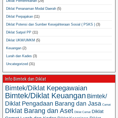
Diklat Pemerintahan
(29)
Diklat Penanaman Modal Daerah
(5)
Diklat Perpajakan
(11)
Diklat Potensi dan Sumber Kesejahteraan Sosial ( PSKS )
(3)
Diklat Satpol PP
(11)
Diklat UKM/UMKM
(5)
Keuangan
(2)
Lurah dan Kades
(3)
Uncategorized
(31)
Info Bimtek dan Diklat
Bimtek/Diklat Kepegawaian
Bimtek/Diklat Keuangan
Bimtek/
Diklat Pengadaan Barang dan Jasa
Camat
DIklat Barang dan Aset
Diklat
Diklat Camat