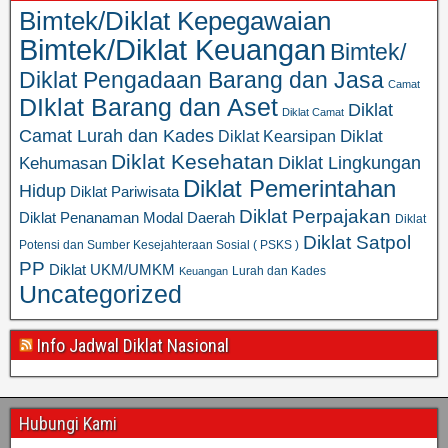
Bimtek/Diklat Kepegawaian
Bimtek/Diklat Keuangan
Bimtek/
Diklat Pengadaan Barang dan Jasa
Camat
DIklat Barang dan Aset
Diklat
Diklat Camat
Camat Lurah dan Kades
Diklat
Diklat Kearsipan
Diklat Kesehatan
Diklat Lingkungan
Kehumasan
Diklat Pemerintahan
Hidup
Diklat Pariwisata
Diklat Perpajakan
Diklat Penanaman Modal Daerah
Diklat
Diklat Satpol
Potensi dan Sumber Kesejahteraan Sosial ( PSKS )
PP
Diklat UKM/UMKM
Lurah dan Kades
Keuangan
Uncategorized
Info Jadwal Diklat Nasional
Hubungi Kami