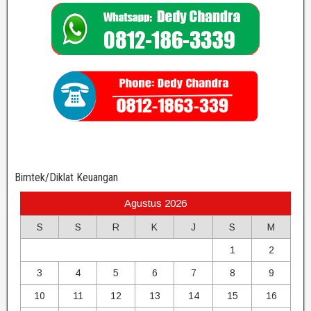
Bimtek/Diklat Keuangan
Agustus 2026
S
S
R
K
J
S
M
1
2
3
4
5
6
7
8
9
10
11
12
13
14
15
16