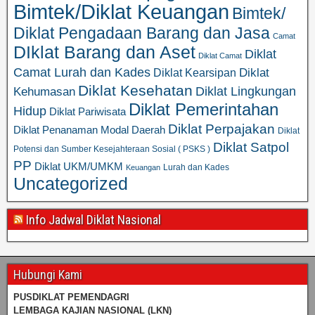
Bimtek/Diklat Keuangan
Bimtek/
Diklat Pengadaan Barang dan Jasa
Camat
DIklat Barang dan Aset
Diklat
Diklat Camat
Camat Lurah dan Kades
Diklat
Diklat Kearsipan
Diklat Kesehatan
Diklat Lingkungan
Kehumasan
Diklat Pemerintahan
Hidup
Diklat Pariwisata
Diklat Perpajakan
Diklat Penanaman Modal Daerah
Diklat
Diklat Satpol
Potensi dan Sumber Kesejahteraan Sosial ( PSKS )
PP
Diklat UKM/UMKM
Lurah dan Kades
Keuangan
Uncategorized
Info Jadwal Diklat Nasional
Hubungi Kami
PUSDIKLAT PEMENDAGRI
LEMBAGA KAJIAN NASIONAL
(LKN)