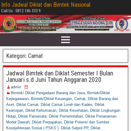
Info Jadwal Diklat dan Bimtek Nasional
Call Us : 0812 186 333 9
Kategori:
Camat
Jadwal Bimtek dan Diklat Semester I Bulan
Januari s.d Juni Tahun Anggaran 2020
admin
Bimtek/ Diklat Pengadaan Barang dan Jasa
,
Bimtek/Diklat
Kepegawaian
,
Bimtek/Diklat Keuangan
,
Camat
,
DIklat Barang dan
Aset
,
Diklat Camat
,
Diklat Camat Lurah dan Kades
,
Diklat
Kearsipan
,
Diklat Kehumasan
,
Diklat Kesehatan
,
Diklat Lingkungan
Hidup
,
Diklat Pariwisata
,
Diklat Pemerintahan
,
Diklat Penanaman
Modal Daerah
,
Diklat Perpajakan
,
Diklat Potensi dan Sumber
Kesejahteraan Sosial ( PSKS )
,
Diklat Satpol PP
,
Diklat