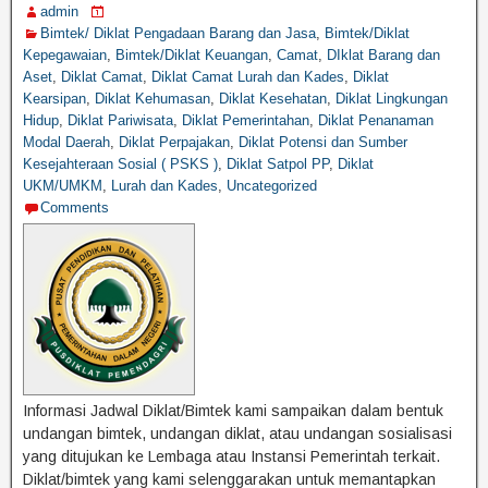
admin
Bimtek/ Diklat Pengadaan Barang dan Jasa
,
Bimtek/Diklat
Kepegawaian
,
Bimtek/Diklat Keuangan
,
Camat
,
DIklat Barang dan
Aset
,
Diklat Camat
,
Diklat Camat Lurah dan Kades
,
Diklat
Kearsipan
,
Diklat Kehumasan
,
Diklat Kesehatan
,
Diklat Lingkungan
Hidup
,
Diklat Pariwisata
,
Diklat Pemerintahan
,
Diklat Penanaman
Modal Daerah
,
Diklat Perpajakan
,
Diklat Potensi dan Sumber
Kesejahteraan Sosial ( PSKS )
,
Diklat Satpol PP
,
Diklat
UKM/UMKM
,
Lurah dan Kades
,
Uncategorized
Comments
Informasi Jadwal Diklat/Bimtek kami sampaikan dalam bentuk
undangan bimtek, undangan diklat, atau undangan sosialisasi
yang ditujukan ke Lembaga atau Instansi Pemerintah terkait.
Diklat/bimtek yang kami selenggarakan untuk memantapkan