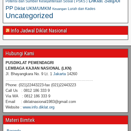
Diklat Satpol
Potensi dan Sumber Kesejahteraan Sosial ( PSKS )
PP
Diklat UKM/UMKM
Lurah dan Kades
Keuangan
Uncategorized
Info Jadwal Diklat Nasional
Hubungi Kami
PUSDIKLAT PEMENDAGRI
LEMBAGA KAJIAN NASIONAL
(LKN)
Jl. Bhayangkara No. 9 Lt. 1
Jakarta
14260
……………………………………………………………
Phone: (021)22443223-fax (021)22443223
Call Us : 0812 186 333 9
Via WA : 0812 186 333 9
Email : diklatnasional1983@gmail.com
Website :
www.info.diklat.org
Materi Bimtek
Beranda