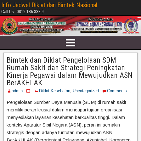
Info Jadwal Diklat dan Bimtek Nasional
Call Us : 0812 186 333 9
Bimtek dan Diklat Pengelolaan SDM
Rumah Sakit dan Strategi Peningkatan
Kinerja Pegawai dalam Mewujudkan ASN
BerAKHLAK
admin
Diklat Kesehatan
,
Uncategorized
Comments
Pengelolaan Sumber Daya Manusia (SDM) di rumah sakit
memiliki peran krusial dalam mencapai tujuan organisasi,
menyediakan layanan kesehatan berkualitas tinggi. Dalam
konteks Aparatur Sipil Negara (ASN), peran ini semakin
strategis dengan adanya tuntutan mewujudkan ASN
BerAKHLAK (Berorientasi Pelayanan, Akuntabel, Kompeten,