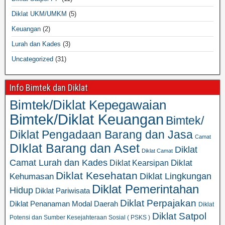
Diklat UKM/UMKM
(5)
Keuangan
(2)
Lurah dan Kades
(3)
Uncategorized
(31)
Info Bimtek dan Diklat
Bimtek/Diklat Kepegawaian
Bimtek/Diklat Keuangan
Bimtek/
Diklat Pengadaan Barang dan Jasa
Camat
DIklat Barang dan Aset
Diklat
Diklat Camat
Camat Lurah dan Kades
Diklat
Diklat Kearsipan
Diklat Kesehatan
Diklat Lingkungan
Kehumasan
Diklat Pemerintahan
Hidup
Diklat Pariwisata
Diklat Perpajakan
Diklat Penanaman Modal Daerah
Diklat
Diklat Satpol
Potensi dan Sumber Kesejahteraan Sosial ( PSKS )