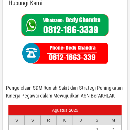
Hubungi Kami:
Pengelolaan SDM Rumah Sakit dan Strategi Peningkatan
Kinerja Pegawai dalam Mewujudkan ASN BerAKHLAK
Agustus 2026
S
S
R
K
J
S
M
1
2