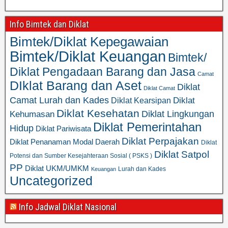
Info Bimtek dan Diklat
Bimtek/Diklat Kepegawaian
Bimtek/Diklat Keuangan
Bimtek/
Diklat Pengadaan Barang dan Jasa
Camat
DIklat Barang dan Aset
Diklat
Diklat Camat
Camat Lurah dan Kades
Diklat
Diklat Kearsipan
Diklat Kesehatan
Diklat Lingkungan
Kehumasan
Diklat Pemerintahan
Hidup
Diklat Pariwisata
Diklat Perpajakan
Diklat Penanaman Modal Daerah
Diklat
Diklat Satpol
Potensi dan Sumber Kesejahteraan Sosial ( PSKS )
PP
Diklat UKM/UMKM
Lurah dan Kades
Keuangan
Uncategorized
Info Jadwal Diklat Nasional