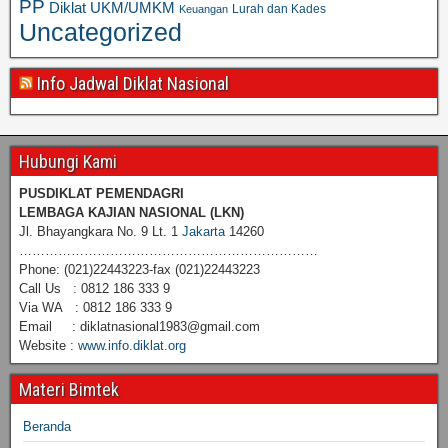
PP
Diklat UKM/UMKM
Lurah dan Kades
Keuangan
Uncategorized
Info Jadwal Diklat Nasional
Hubungi Kami
PUSDIKLAT PEMENDAGRI
LEMBAGA KAJIAN NASIONAL
(LKN)
Jl. Bhayangkara No. 9 Lt. 1
Jakarta
14260
……………………………………………………………
Phone: (021)22443223-fax (021)22443223
Call Us : 0812 186 333 9
Via WA : 0812 186 333 9
Email : diklatnasional1983@gmail.com
Website :
www.info.diklat.org
Materi Bimtek
Beranda