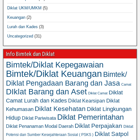
Diklat UKM/UMKM
(5)
Keuangan
(2)
Lurah dan Kades
(3)
Uncategorized
(31)
Info Bimtek dan Diklat
Bimtek/Diklat Kepegawaian
Bimtek/Diklat Keuangan
Bimtek/
Diklat Pengadaan Barang dan Jasa
Camat
DIklat Barang dan Aset
Diklat
Diklat Camat
Camat Lurah dan Kades
Diklat
Diklat Kearsipan
Diklat Kesehatan
Diklat Lingkungan
Kehumasan
Diklat Pemerintahan
Hidup
Diklat Pariwisata
Diklat Perpajakan
Diklat Penanaman Modal Daerah
Diklat
Diklat Satpol
Potensi dan Sumber Kesejahteraan Sosial ( PSKS )