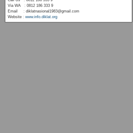
Via WA : 0812 186 333 9
Email : diklatnasional1983@gmail.com
Website :
www.info.diklat.org