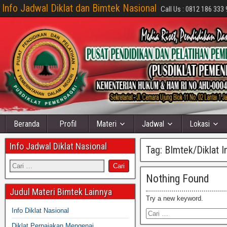
Info Jadwal Diklat dan Bimtek Nasional
Call Us : 0812 186 333 
Beranda
Profil
Materi
Jadwal
Lokasi
Info Jadwal Diklat Nasional
Tag:
BImtek/Diklat 
Nothing Found
Judul Materi Bimtek Lainnya
Try a new keyword.
Info Diklat Nasional
Diklat Perpajakan Mengenai