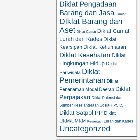
Diklat Pengadaan
Barang dan Jasa
Camat
DIklat Barang dan
Aset
Diklat Camat
Diklat Camat
Lurah dan Kades
Diklat
Diklat Kehumasan
Kearsipan
Diklat Kesehatan
Diklat
Lingkungan Hidup
Diklat
Diklat
Pariwisata
Pemerintahan
Diklat
Diklat
Penanaman Modal Daerah
Perpajakan
Diklat Potensi dan
Sumber Kesejahteraan Sosial ( PSKS )
Diklat Satpol PP
Diklat
UKM/UMKM
Lurah dan Kades
Keuangan
Uncategorized