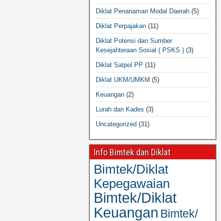
Diklat Penanaman Modal Daerah
(5)
Diklat Perpajakan
(11)
Diklat Potensi dan Sumber
Kesejahteraan Sosial ( PSKS )
(3)
Diklat Satpol PP
(11)
Diklat UKM/UMKM
(5)
Keuangan
(2)
Lurah dan Kades
(3)
Uncategorized
(31)
Info Bimtek dan Diklat
Bimtek/Diklat
Kepegawaian
Bimtek/Diklat
Keuangan
Bimtek/