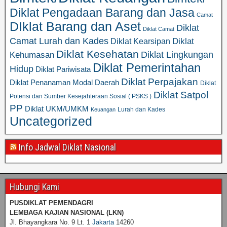
Diklat Pengadaan Barang dan Jasa
Camat
DIklat Barang dan Aset
Diklat
Diklat Camat
Camat Lurah dan Kades
Diklat
Diklat Kearsipan
Diklat Kesehatan
Diklat Lingkungan
Kehumasan
Diklat Pemerintahan
Hidup
Diklat Pariwisata
Diklat Perpajakan
Diklat Penanaman Modal Daerah
Diklat
Diklat Satpol
Potensi dan Sumber Kesejahteraan Sosial ( PSKS )
PP
Diklat UKM/UMKM
Lurah dan Kades
Keuangan
Uncategorized
Info Jadwal Diklat Nasional
Hubungi Kami
PUSDIKLAT PEMENDAGRI
LEMBAGA KAJIAN NASIONAL
(LKN)
Jl. Bhayangkara No. 9 Lt. 1
Jakarta
14260