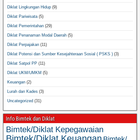
Diklat Lingkungan Hidup
(9)
Diklat Pariwisata
(5)
Diklat Pemerintahan
(29)
Diklat Penanaman Modal Daerah
(5)
Diklat Perpajakan
(11)
Diklat Potensi dan Sumber Kesejahteraan Sosial ( PSKS )
(3)
Diklat Satpol PP
(11)
Diklat UKM/UMKM
(5)
Keuangan
(2)
Lurah dan Kades
(3)
Uncategorized
(31)
Info Bimtek dan Diklat
Bimtek/Diklat Kepegawaian
Bimtek/Diklat Keuangan
Bimtek/