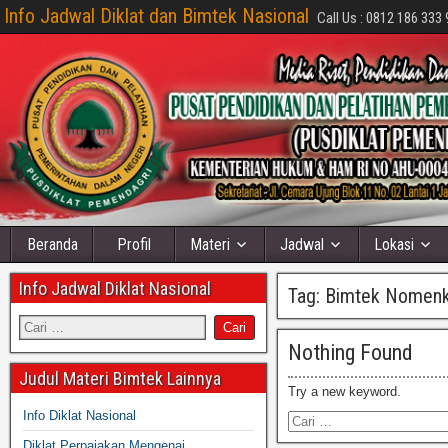
Info Jadwal Diklat dan Bimtek Nasional
Call Us : 0812 186 333 
Beranda
Profil
Materi
Jadwal
Lokasi
Info Jadwal Diklat Nasional
Tag:
Bimtek Nomenkl
Nothing Found
Judul Materi Bimtek Lainnya
Try a new keyword.
Info Diklat Nasional
Diklat Perpajakan Mengenai