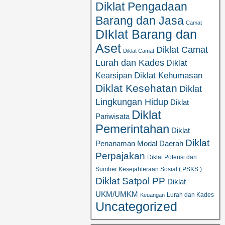
Diklat Pengadaan
Barang dan Jasa
Camat
DIklat Barang dan
Aset
Diklat Camat
Diklat Camat
Lurah dan Kades
Diklat
Diklat Kehumasan
Kearsipan
Diklat Kesehatan
Diklat
Lingkungan Hidup
Diklat
Diklat
Pariwisata
Pemerintahan
Diklat
Diklat
Penanaman Modal Daerah
Perpajakan
Diklat Potensi dan
Sumber Kesejahteraan Sosial ( PSKS )
Diklat Satpol PP
Diklat
UKM/UMKM
Lurah dan Kades
Keuangan
Uncategorized