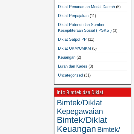
Diklat Penanaman Modal Daerah
(5)
Diklat Perpajakan
(11)
Diklat Potensi dan Sumber
Kesejahteraan Sosial ( PSKS )
(3)
Diklat Satpol PP
(11)
Diklat UKM/UMKM
(5)
Keuangan
(2)
Lurah dan Kades
(3)
Uncategorized
(31)
Info Bimtek dan Diklat
Bimtek/Diklat
Kepegawaian
Bimtek/Diklat
Keuangan
Bimtek/