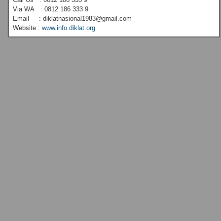
Via WA : 0812 186 333 9
Email : diklatnasional1983@gmail.com
Website :
www.info.diklat.org