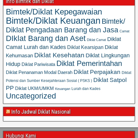
Info Bimtek dan Diklat
Bimtek/Diklat Kepegawaian
Bimtek/Diklat Keuangan
Bimtek/
Diklat Pengadaan Barang dan Jasa
Camat
DIklat Barang dan Aset
Diklat
Diklat Camat
Camat Lurah dan Kades
Diklat
Diklat Kearsipan
Diklat Kesehatan
Diklat Lingkungan
Kehumasan
Diklat Pemerintahan
Hidup
Diklat Pariwisata
Diklat Perpajakan
Diklat Penanaman Modal Daerah
Diklat
Diklat Satpol
Potensi dan Sumber Kesejahteraan Sosial ( PSKS )
PP
Diklat UKM/UMKM
Lurah dan Kades
Keuangan
Uncategorized
Info Jadwal Diklat Nasional
Hubungi Kami