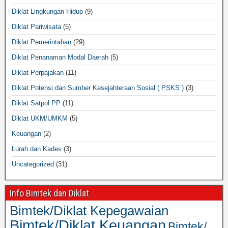
Diklat Lingkungan Hidup
(9)
Diklat Pariwisata
(5)
Diklat Pemerintahan
(29)
Diklat Penanaman Modal Daerah
(5)
Diklat Perpajakan
(11)
Diklat Potensi dan Sumber Kesejahteraan Sosial ( PSKS )
(3)
Diklat Satpol PP
(11)
Diklat UKM/UMKM
(5)
Keuangan
(2)
Lurah dan Kades
(3)
Uncategorized
(31)
Info Bimtek dan Diklat
Bimtek/Diklat Kepegawaian
Bimtek/Diklat Keuangan
Bimtek/