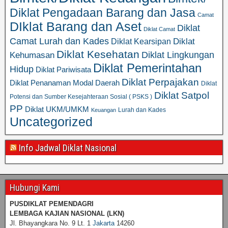
Diklat Pengadaan Barang dan Jasa
Camat
DIklat Barang dan Aset
Diklat
Diklat Camat
Camat Lurah dan Kades
Diklat
Diklat Kearsipan
Diklat Kesehatan
Diklat Lingkungan
Kehumasan
Diklat Pemerintahan
Hidup
Diklat Pariwisata
Diklat Perpajakan
Diklat Penanaman Modal Daerah
Diklat
Diklat Satpol
Potensi dan Sumber Kesejahteraan Sosial ( PSKS )
PP
Diklat UKM/UMKM
Lurah dan Kades
Keuangan
Uncategorized
Info Jadwal Diklat Nasional
Hubungi Kami
PUSDIKLAT PEMENDAGRI
LEMBAGA KAJIAN NASIONAL
(LKN)
Jl. Bhayangkara No. 9 Lt. 1
Jakarta
14260