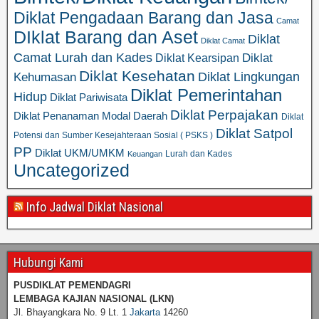
Diklat Pengadaan Barang dan Jasa
Camat
DIklat Barang dan Aset
Diklat
Diklat Camat
Camat Lurah dan Kades
Diklat
Diklat Kearsipan
Diklat Kesehatan
Diklat Lingkungan
Kehumasan
Diklat Pemerintahan
Hidup
Diklat Pariwisata
Diklat Perpajakan
Diklat Penanaman Modal Daerah
Diklat
Diklat Satpol
Potensi dan Sumber Kesejahteraan Sosial ( PSKS )
PP
Diklat UKM/UMKM
Lurah dan Kades
Keuangan
Uncategorized
Info Jadwal Diklat Nasional
Hubungi Kami
PUSDIKLAT PEMENDAGRI
LEMBAGA KAJIAN NASIONAL
(LKN)
Jl. Bhayangkara No. 9 Lt. 1
Jakarta
14260