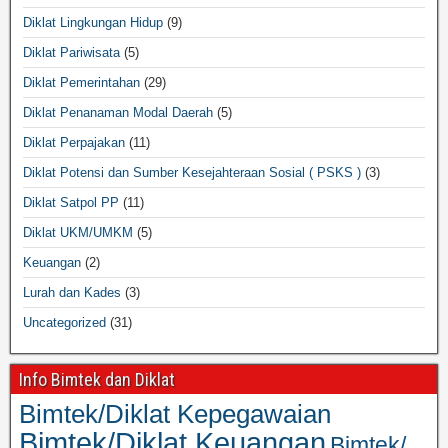
Diklat Lingkungan Hidup
(9)
Diklat Pariwisata
(5)
Diklat Pemerintahan
(29)
Diklat Penanaman Modal Daerah
(5)
Diklat Perpajakan
(11)
Diklat Potensi dan Sumber Kesejahteraan Sosial ( PSKS )
(3)
Diklat Satpol PP
(11)
Diklat UKM/UMKM
(5)
Keuangan
(2)
Lurah dan Kades
(3)
Uncategorized
(31)
Info Bimtek dan Diklat
Bimtek/Diklat Kepegawaian
Bimtek/Diklat Keuangan
Bimtek/