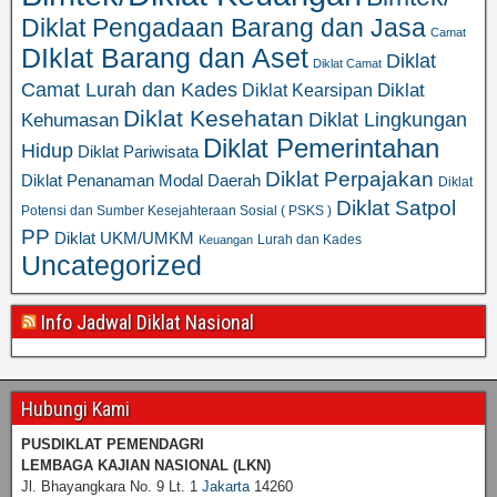
Diklat Pengadaan Barang dan Jasa
Camat
DIklat Barang dan Aset
Diklat
Diklat Camat
Camat Lurah dan Kades
Diklat
Diklat Kearsipan
Diklat Kesehatan
Diklat Lingkungan
Kehumasan
Diklat Pemerintahan
Hidup
Diklat Pariwisata
Diklat Perpajakan
Diklat Penanaman Modal Daerah
Diklat
Diklat Satpol
Potensi dan Sumber Kesejahteraan Sosial ( PSKS )
PP
Diklat UKM/UMKM
Lurah dan Kades
Keuangan
Uncategorized
Info Jadwal Diklat Nasional
Hubungi Kami
PUSDIKLAT PEMENDAGRI
LEMBAGA KAJIAN NASIONAL
(LKN)
Jl. Bhayangkara No. 9 Lt. 1
Jakarta
14260