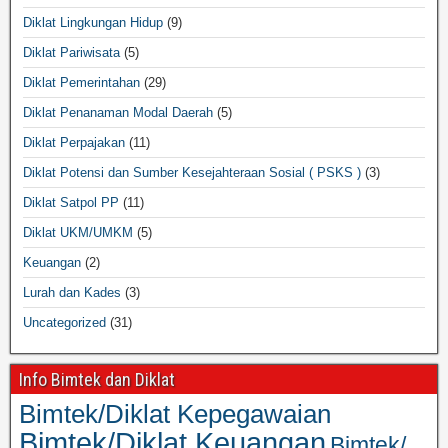
Diklat Lingkungan Hidup
(9)
Diklat Pariwisata
(5)
Diklat Pemerintahan
(29)
Diklat Penanaman Modal Daerah
(5)
Diklat Perpajakan
(11)
Diklat Potensi dan Sumber Kesejahteraan Sosial ( PSKS )
(3)
Diklat Satpol PP
(11)
Diklat UKM/UMKM
(5)
Keuangan
(2)
Lurah dan Kades
(3)
Uncategorized
(31)
Info Bimtek dan Diklat
Bimtek/Diklat Kepegawaian
Bimtek/Diklat Keuangan
Bimtek/