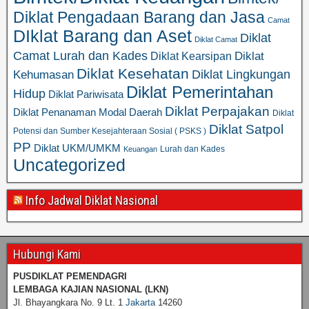
Diklat Pengadaan Barang dan Jasa
Camat
DIklat Barang dan Aset
Diklat
Diklat Camat
Camat Lurah dan Kades
Diklat
Diklat Kearsipan
Diklat Kesehatan
Diklat Lingkungan
Kehumasan
Diklat Pemerintahan
Hidup
Diklat Pariwisata
Diklat Perpajakan
Diklat Penanaman Modal Daerah
Diklat
Diklat Satpol
Potensi dan Sumber Kesejahteraan Sosial ( PSKS )
PP
Diklat UKM/UMKM
Lurah dan Kades
Keuangan
Uncategorized
Info Jadwal Diklat Nasional
Hubungi Kami
PUSDIKLAT PEMENDAGRI
LEMBAGA KAJIAN NASIONAL
(LKN)
Jl. Bhayangkara No. 9 Lt. 1
Jakarta
14260