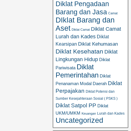
Diklat Pengadaan
Barang dan Jasa
Camat
DIklat Barang dan
Aset
Diklat Camat
Diklat Camat
Lurah dan Kades
Diklat
Diklat Kehumasan
Kearsipan
Diklat Kesehatan
Diklat
Lingkungan Hidup
Diklat
Diklat
Pariwisata
Pemerintahan
Diklat
Diklat
Penanaman Modal Daerah
Perpajakan
Diklat Potensi dan
Sumber Kesejahteraan Sosial ( PSKS )
Diklat Satpol PP
Diklat
UKM/UMKM
Lurah dan Kades
Keuangan
Uncategorized