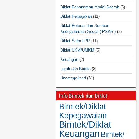
Diklat Penanaman Modal Daerah
(5)
Diklat Perpajakan
(11)
Diklat Potensi dan Sumber
Kesejahteraan Sosial ( PSKS )
(3)
Diklat Satpol PP
(11)
Diklat UKM/UMKM
(5)
Keuangan
(2)
Lurah dan Kades
(3)
Uncategorized
(31)
Info Bimtek dan Diklat
Bimtek/Diklat
Kepegawaian
Bimtek/Diklat
Keuangan
Bimtek/