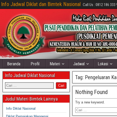
Info Jadwal Diklat dan Bimtek Nasional
Call Us : 0812 186 333 
Beranda
Profil
Materi
Jadwal
Lokasi
Info Jadwal Diklat Nasional
Tag:
Pengeluaran Ka
Nothing Found
Judul Materi Bimtek Lainnya
Try a new keyword.
Info Diklat Nasional
Diklat Perpajakan Mengenai