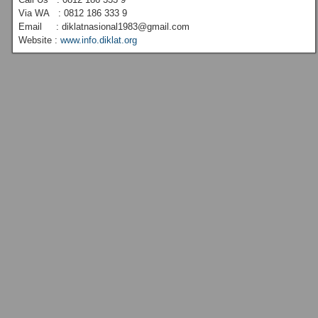
Via WA : 0812 186 333 9
Email : diklatnasional1983@gmail.com
Website :
www.info.diklat.org