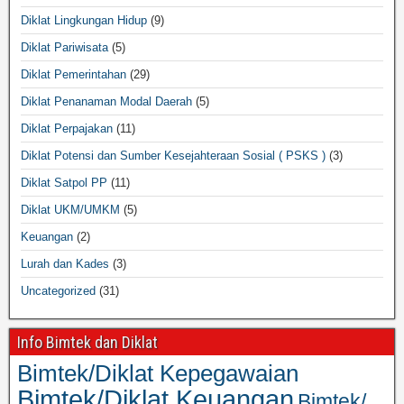
Diklat Lingkungan Hidup
(9)
Diklat Pariwisata
(5)
Diklat Pemerintahan
(29)
Diklat Penanaman Modal Daerah
(5)
Diklat Perpajakan
(11)
Diklat Potensi dan Sumber Kesejahteraan Sosial ( PSKS )
(3)
Diklat Satpol PP
(11)
Diklat UKM/UMKM
(5)
Keuangan
(2)
Lurah dan Kades
(3)
Uncategorized
(31)
Info Bimtek dan Diklat
Bimtek/Diklat Kepegawaian
Bimtek/Diklat Keuangan
Bimtek/