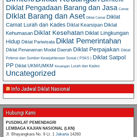
Diklat Pengadaan Barang dan Jasa
Camat
DIklat Barang dan Aset
Diklat
Diklat Camat
Camat Lurah dan Kades
Diklat
Diklat Kearsipan
Diklat Kesehatan
Diklat Lingkungan
Kehumasan
Diklat Pemerintahan
Hidup
Diklat Pariwisata
Diklat Perpajakan
Diklat Penanaman Modal Daerah
Diklat
Diklat Satpol
Potensi dan Sumber Kesejahteraan Sosial ( PSKS )
PP
Diklat UKM/UMKM
Lurah dan Kades
Keuangan
Uncategorized
Info Jadwal Diklat Nasional
Hubungi Kami
PUSDIKLAT PEMENDAGRI
LEMBAGA KAJIAN NASIONAL
(LKN)
Jl. Bhayangkara No. 9 Lt. 1
Jakarta
14260