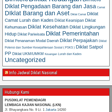
Diklat Pengadaan Barang dan Jasa
Camat
DIklat Barang dan Aset
Diklat
Diklat Camat
Camat Lurah dan Kades
Diklat
Diklat Kearsipan
Diklat Kesehatan
Diklat Lingkungan
Kehumasan
Diklat Pemerintahan
Hidup
Diklat Pariwisata
Diklat Perpajakan
Diklat Penanaman Modal Daerah
Diklat
Diklat Satpol
Potensi dan Sumber Kesejahteraan Sosial ( PSKS )
PP
Diklat UKM/UMKM
Lurah dan Kades
Keuangan
Uncategorized
Info Jadwal Diklat Nasional
Hubungi Kami
PUSDIKLAT PEMENDAGRI
LEMBAGA KAJIAN NASIONAL
(LKN)
Jl. Bhayangkara No. 9 Lt. 1
Jakarta
14260