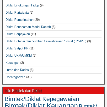
Diklat Lingkungan Hidup
(9)
Diklat Pariwisata
(5)
Diklat Pemerintahan
(29)
Diklat Penanaman Modal Daerah
(5)
Diklat Perpajakan
(11)
Diklat Potensi dan Sumber Kesejahteraan Sosial ( PSKS )
(3)
Diklat Satpol PP
(11)
Diklat UKM/UMKM
(5)
Keuangan
(2)
Lurah dan Kades
(3)
Uncategorized
(31)
Info Bimtek dan Diklat
Bimtek/Diklat Kepegawaian
Bimtek/Diklat Keuangan
Bimtek/