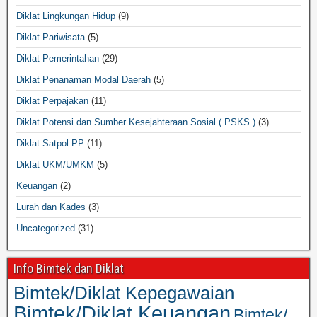
Diklat Lingkungan Hidup
(9)
Diklat Pariwisata
(5)
Diklat Pemerintahan
(29)
Diklat Penanaman Modal Daerah
(5)
Diklat Perpajakan
(11)
Diklat Potensi dan Sumber Kesejahteraan Sosial ( PSKS )
(3)
Diklat Satpol PP
(11)
Diklat UKM/UMKM
(5)
Keuangan
(2)
Lurah dan Kades
(3)
Uncategorized
(31)
Info Bimtek dan Diklat
Bimtek/Diklat Kepegawaian
Bimtek/Diklat Keuangan
Bimtek/