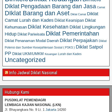
Diklat Pengadaan Barang dan Jasa
Camat
DIklat Barang dan Aset
Diklat
Diklat Camat
Camat Lurah dan Kades
Diklat
Diklat Kearsipan
Diklat Kesehatan
Diklat Lingkungan
Kehumasan
Diklat Pemerintahan
Hidup
Diklat Pariwisata
Diklat Perpajakan
Diklat Penanaman Modal Daerah
Diklat
Diklat Satpol
Potensi dan Sumber Kesejahteraan Sosial ( PSKS )
PP
Diklat UKM/UMKM
Lurah dan Kades
Keuangan
Uncategorized
Info Jadwal Diklat Nasional
Hubungi Kami
PUSDIKLAT PEMENDAGRI
LEMBAGA KAJIAN NASIONAL
(LKN)
Jl. Bhayangkara No. 9 Lt. 1
Jakarta
14260