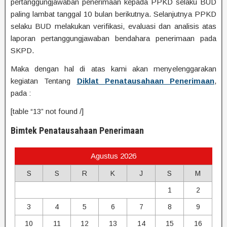
pertanggungjawaban penerimaan kepada PPKD selaku BUD
paling lambat tanggal 10 bulan berikutnya. Selanjutnya PPKD
selaku BUD melakukan verifikasi, evaluasi dan analisis atas
laporan pertanggungjawaban bendahara penerimaan pada
SKPD.
Maka dengan hal di atas kami akan menyelenggarakan
kegiatan Tentang
Diklat Penatausahaan Penerimaan
,
pada :
[table “13” not found /]
Bimtek Penatausahaan Penerimaan
Agustus 2026
S
S
R
K
J
S
M
1
2
3
4
5
6
7
8
9
10
11
12
13
14
15
16