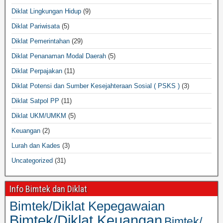
Diklat Lingkungan Hidup
(9)
Diklat Pariwisata
(5)
Diklat Pemerintahan
(29)
Diklat Penanaman Modal Daerah
(5)
Diklat Perpajakan
(11)
Diklat Potensi dan Sumber Kesejahteraan Sosial ( PSKS )
(3)
Diklat Satpol PP
(11)
Diklat UKM/UMKM
(5)
Keuangan
(2)
Lurah dan Kades
(3)
Uncategorized
(31)
Info Bimtek dan Diklat
Bimtek/Diklat Kepegawaian
Bimtek/Diklat Keuangan
Bimtek/