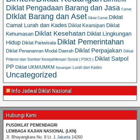
Diklat Pengadaan Barang dan Jasa
Camat
DIklat Barang dan Aset
Diklat
Diklat Camat
Camat Lurah dan Kades
Diklat
Diklat Kearsipan
Diklat Kesehatan
Diklat Lingkungan
Kehumasan
Diklat Pemerintahan
Hidup
Diklat Pariwisata
Diklat Perpajakan
Diklat Penanaman Modal Daerah
Diklat
Diklat Satpol
Potensi dan Sumber Kesejahteraan Sosial ( PSKS )
PP
Diklat UKM/UMKM
Lurah dan Kades
Keuangan
Uncategorized
Info Jadwal Diklat Nasional
Hubungi Kami
PUSDIKLAT PEMENDAGRI
LEMBAGA KAJIAN NASIONAL
(LKN)
Jl. Bhayangkara No. 9 Lt. 1
Jakarta
14260