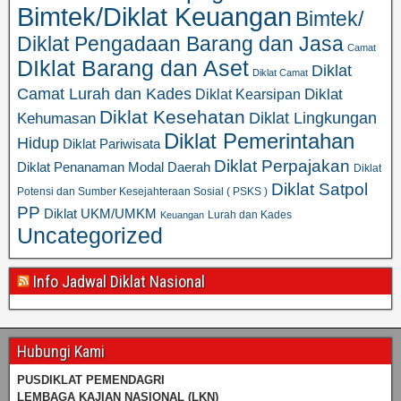
Bimtek/Diklat Keuangan
Bimtek/
Diklat Pengadaan Barang dan Jasa
Camat
DIklat Barang dan Aset
Diklat
Diklat Camat
Camat Lurah dan Kades
Diklat
Diklat Kearsipan
Diklat Kesehatan
Diklat Lingkungan
Kehumasan
Diklat Pemerintahan
Hidup
Diklat Pariwisata
Diklat Perpajakan
Diklat Penanaman Modal Daerah
Diklat
Diklat Satpol
Potensi dan Sumber Kesejahteraan Sosial ( PSKS )
PP
Diklat UKM/UMKM
Lurah dan Kades
Keuangan
Uncategorized
Info Jadwal Diklat Nasional
Hubungi Kami
PUSDIKLAT PEMENDAGRI
LEMBAGA KAJIAN NASIONAL
(LKN)