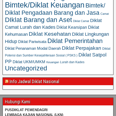
Bimtek/Diklat Keuangan
Bimtek/
Diklat Pengadaan Barang dan Jasa
Camat
DIklat Barang dan Aset
Diklat
Diklat Camat
Camat Lurah dan Kades
Diklat
Diklat Kearsipan
Diklat Kesehatan
Diklat Lingkungan
Kehumasan
Diklat Pemerintahan
Hidup
Diklat Pariwisata
Diklat Perpajakan
Diklat Penanaman Modal Daerah
Diklat
Diklat Satpol
Potensi dan Sumber Kesejahteraan Sosial ( PSKS )
PP
Diklat UKM/UMKM
Lurah dan Kades
Keuangan
Uncategorized
Info Jadwal Diklat Nasional
Hubungi Kami
PUSDIKLAT PEMENDAGRI
LEMBAGA KAJIAN NASIONAL
(LKN)