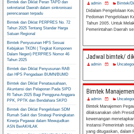
Bimtek dan Diklat Peran TAPD dan
admin
Bimtek/D
sekretariat Daerah dalam sinkronisasi
Didalam Pengelolaan Keu
perencanaan terpadu
Pedoman Pengelolaan Ke
Bimtek dan Diklat PERPRES No. 72
Tahun 2005. Untuk Mela
Tahun 2025 Tentang Standar Harga
Pemerintahan Daerah ser
Satuan Regional
Bimtek Penyusunan HPS Sesuai
Kebijakan TKDN ( Tingkat Komponen
Dalam Negeri) PERPRES Nomor 46
Jadwal bimtek/ dik
Tahun 2025
admin
Uncatego
Bimtek dan Diklat Penyusunan RAB
dan HPS Pengadaan BUMN/BUMD
Bimtek dan Diklat Penatausahaan,
Akuntansi dan Pelaporan Pada SIPD
Bimtek Manajemen 
RI Tahun 2025 Bagi Pengguna Anggara
admin
Uncatego
PPK, PPTK dan Bendahara SKPD
Bimtek Manajemen Pegaw
Bimtek dan Diklat Pengelolaan SDM
dilaksanakan oleh Pres
Rumah Sakit dan Strategi Peningkatan
kewenangan menetapkan
Kinerja Pegawai dalam Mewujudkan
Instansi Pemerintah ses
ASN BerAKHLAK
yang ditugaskan, dalam 