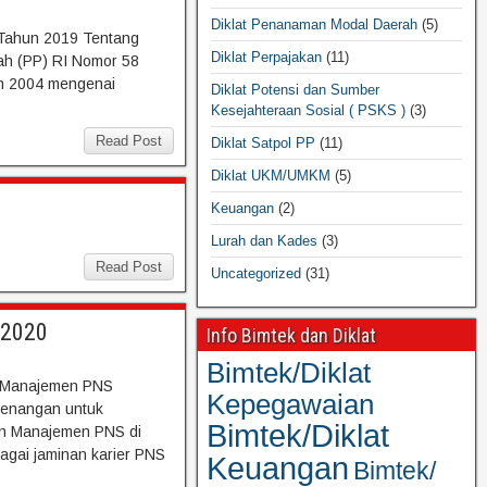
Diklat Penanaman Modal Daerah
(5)
 Tahun 2019 Tentang
Diklat Perpajakan
(11)
h (PP) RI Nomor 58
n 2004 mengenai
Diklat Potensi dan Sumber
Kesejahteraan Sosial ( PSKS )
(3)
Read Post
Diklat Satpol PP
(11)
Diklat UKM/UMKM
(5)
Keuangan
(2)
Lurah dan Kades
(3)
Read Post
Uncategorized
(31)
 2020
Info Bimtek dan Diklat
Bimtek/Diklat
n Manajemen PNS
Kepegawaian
wenangan untuk
Bimtek/Diklat
n Manajemen PNS di
agai jaminan karier PNS
Keuangan
Bimtek/