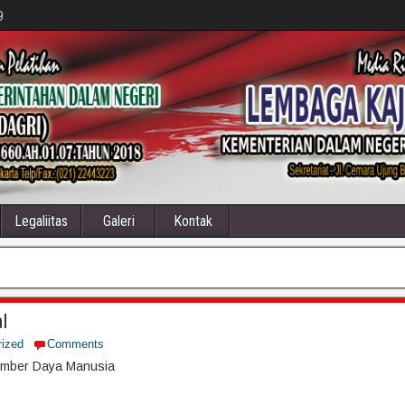
9
Legaliitas
Galeri
Kontak
l
rized
Comments
mber Daya Manusia