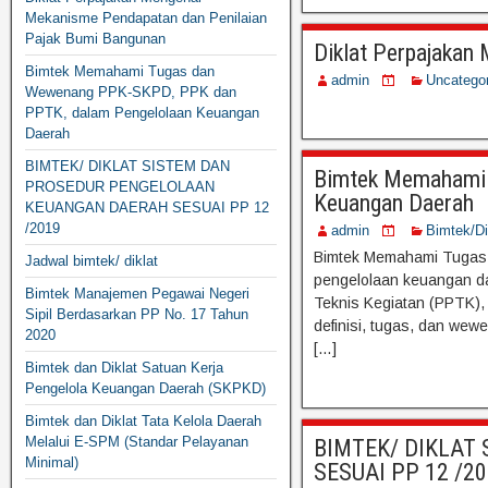
Mekanisme Pendapatan dan Penilaian
Pajak Bumi Bangunan
Diklat Perpajakan
Bimtek Memahami Tugas dan
admin
Uncatego
Wewenang PPK-SKPD, PPK dan
PPTK, dalam Pengelolaan Keuangan
Daerah
BIMTEK/ DIKLAT SISTEM DAN
Bimtek Memahami 
PROSEDUR PENGELOLAAN
Keuangan Daerah
KEUANGAN DAERAH SESUAI PP 12
/2019
admin
Bimtek/D
Bimtek Memahami Tugas
Jadwal bimtek/ diklat
pengelolaan keuangan da
Bimtek Manajemen Pegawai Negeri
Teknis Kegiatan (PPTK)
Sipil Berdasarkan PP No. 17 Tahun
definisi, tugas, dan wew
2020
[…]
Bimtek dan Diklat Satuan Kerja
Pengelola Keuangan Daerah (SKPKD)
Bimtek dan Diklat Tata Kelola Daerah
Melalui E-SPM (Standar Pelayanan
BIMTEK/ DIKLAT
Minimal)
SESUAI PP 12 /2