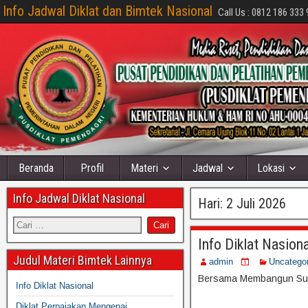
Info Jadwal Diklat dan Bimtek Nasional
Call Us : 0812 186 333 
Beranda
Profil
Materi
Jadwal
Lokasi
Info Jadwal Diklat Nasional
Hari:
2 Juli 2026
Info Diklat Nasiona
Judul Materi Bimtek Lainnya
admin
Uncatego
Bersama Membangun Su
Info Diklat Nasional
Diklat Perpajakan Mengenai