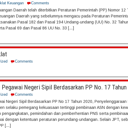
iklat Keuangan
Comments
angan Daerah telah diterbitkan Peraturan Pemerintah (PP) Nomor 12
uangan Daerah yang sebelumnya mengacu pada Peraturan Pemerinta
ksanakan Pasal 182 dan Pasal 194 Undang-undang (UU) No. 32 Tahu
ta Pasal 69 dan Pasal 86 UU No. 33 […]
lat
rized
Comments
Pegawai Negeri Sipil Berdasarkan PP No. 17 Tahun
rized
Comments
ai Negeri Sipil Berdasarkan PP No 17 Tahun 2020, Penyelenggaraa
iden selaku pemegang kekuasaan tertinggi pembinaan ASN dengan ke
 pengangkatan, pemindahan dan pemberhentian PNS serta pembinaa
uai dengan ketentuan peraturan perundang-undangan. Selain JPT, seb
PP […]