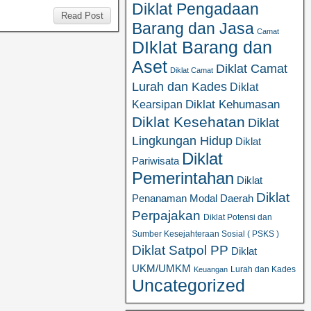
Diklat Pengadaan
Read Post
Barang dan Jasa
Camat
DIklat Barang dan
Aset
Diklat Camat
Diklat Camat
Lurah dan Kades
Diklat
Diklat Kehumasan
Kearsipan
Diklat Kesehatan
Diklat
Lingkungan Hidup
Diklat
Diklat
Pariwisata
Pemerintahan
Diklat
Diklat
Penanaman Modal Daerah
Perpajakan
Diklat Potensi dan
Sumber Kesejahteraan Sosial ( PSKS )
Diklat Satpol PP
Diklat
UKM/UMKM
Lurah dan Kades
Keuangan
Uncategorized