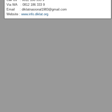
Via WA : 0812 186 333 9
Email : diklatnasional1983@gmail.com
Website :
www.info.diklat.org