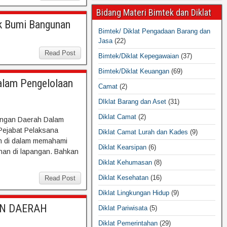
Bidang Materi Bimtek dan Diklat
ak Bumi Bangunan
Bimtek/ Diklat Pengadaan Barang dan
Jasa
(22)
Read Post
Bimtek/Diklat Kepegawaian
(37)
Bimtek/Diklat Keuangan
(69)
lam Pengelolaan
Camat
(2)
DIklat Barang dan Aset
(31)
Diklat Camat
(2)
ngan Daerah Dalam
Pejabat Pelaksana
Diklat Camat Lurah dan Kades
(9)
n di dalam memahami
Diklat Kearsipan
(6)
ahan di lapangan. Bahkan
Diklat Kehumasan
(8)
Diklat Kesehatan
(16)
Read Post
Diklat Lingkungan Hidup
(9)
AN DAERAH
Diklat Pariwisata
(5)
Diklat Pemerintahan
(29)