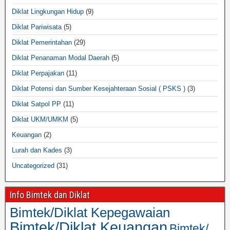
Diklat Lingkungan Hidup
(9)
Diklat Pariwisata
(5)
Diklat Pemerintahan
(29)
Diklat Penanaman Modal Daerah
(5)
Diklat Perpajakan
(11)
Diklat Potensi dan Sumber Kesejahteraan Sosial ( PSKS )
(3)
Diklat Satpol PP
(11)
Diklat UKM/UMKM
(5)
Keuangan
(2)
Lurah dan Kades
(3)
Uncategorized
(31)
Info Bimtek dan Diklat
Bimtek/Diklat Kepegawaian
Bimtek/Diklat Keuangan
Bimtek/