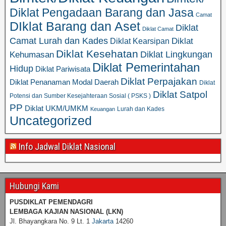
Diklat Pengadaan Barang dan Jasa
Camat
DIklat Barang dan Aset
Diklat
Diklat Camat
Camat Lurah dan Kades
Diklat
Diklat Kearsipan
Diklat Kesehatan
Diklat Lingkungan
Kehumasan
Diklat Pemerintahan
Hidup
Diklat Pariwisata
Diklat Perpajakan
Diklat Penanaman Modal Daerah
Diklat
Diklat Satpol
Potensi dan Sumber Kesejahteraan Sosial ( PSKS )
PP
Diklat UKM/UMKM
Lurah dan Kades
Keuangan
Uncategorized
Info Jadwal Diklat Nasional
Hubungi Kami
PUSDIKLAT PEMENDAGRI
LEMBAGA KAJIAN NASIONAL
(LKN)
Jl. Bhayangkara No. 9 Lt. 1
Jakarta
14260