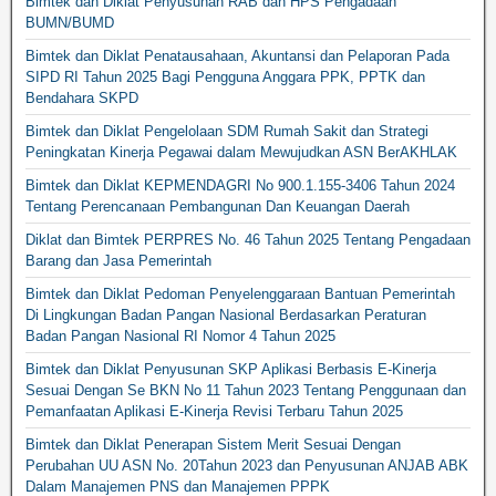
Bimtek dan Diklat Penyusunan RAB dan HPS Pengadaan
BUMN/BUMD
Bimtek dan Diklat Penatausahaan, Akuntansi dan Pelaporan Pada
SIPD RI Tahun 2025 Bagi Pengguna Anggara PPK, PPTK dan
Bendahara SKPD
Bimtek dan Diklat Pengelolaan SDM Rumah Sakit dan Strategi
Peningkatan Kinerja Pegawai dalam Mewujudkan ASN BerAKHLAK
Bimtek dan Diklat KEPMENDAGRI No 900.1.155-3406 Tahun 2024
Tentang Perencanaan Pembangunan Dan Keuangan Daerah
Diklat dan Bimtek PERPRES No. 46 Tahun 2025 Tentang Pengadaan
Barang dan Jasa Pemerintah
Bimtek dan Diklat Pedoman Penyelenggaraan Bantuan Pemerintah
Di Lingkungan Badan Pangan Nasional Berdasarkan Peraturan
Badan Pangan Nasional RI Nomor 4 Tahun 2025
Bimtek dan Diklat Penyusunan SKP Aplikasi Berbasis E-Kinerja
Sesuai Dengan Se BKN No 11 Tahun 2023 Tentang Penggunaan dan
Pemanfaatan Aplikasi E-Kinerja Revisi Terbaru Tahun 2025
Bimtek dan Diklat Penerapan Sistem Merit Sesuai Dengan
Perubahan UU ASN No. 20Tahun 2023 dan Penyusunan ANJAB ABK
Dalam Manajemen PNS dan Manajemen PPPK