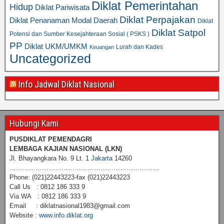
Diklat Pemerintahan
Hidup
Diklat Pariwisata
Diklat Perpajakan
Diklat Penanaman Modal Daerah
Diklat
Diklat Satpol
Potensi dan Sumber Kesejahteraan Sosial ( PSKS )
PP
Diklat UKM/UMKM
Lurah dan Kades
Keuangan
Uncategorized
Info Jadwal Diklat Nasional
Hubungi Kami
PUSDIKLAT PEMENDAGRI
LEMBAGA KAJIAN NASIONAL
(LKN)
Jl. Bhayangkara No. 9 Lt. 1
Jakarta
14260
……………………………………………………………
Phone: (021)22443223-fax (021)22443223
Call Us : 0812 186 333 9
Via WA : 0812 186 333 9
Email : diklatnasional1983@gmail.com
Website :
www.info.diklat.org