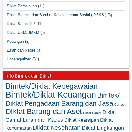
Diklat Perpajakan
(11)
Diklat Potensi dan Sumber Kesejahteraan Sosial ( PSKS )
(3)
Diklat Satpol PP
(11)
Diklat UKM/UMKM
(5)
Keuangan
(2)
Lurah dan Kades
(3)
Uncategorized
(31)
Info Bimtek dan Diklat
Bimtek/Diklat Kepegawaian
Bimtek/Diklat Keuangan
Bimtek/
Diklat Pengadaan Barang dan Jasa
Camat
DIklat Barang dan Aset
Diklat
Diklat Camat
Camat Lurah dan Kades
Diklat
Diklat Kearsipan
Diklat Kesehatan
Diklat Lingkungan
Kehumasan