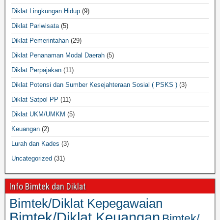
Diklat Lingkungan Hidup
(9)
Diklat Pariwisata
(5)
Diklat Pemerintahan
(29)
Diklat Penanaman Modal Daerah
(5)
Diklat Perpajakan
(11)
Diklat Potensi dan Sumber Kesejahteraan Sosial ( PSKS )
(3)
Diklat Satpol PP
(11)
Diklat UKM/UMKM
(5)
Keuangan
(2)
Lurah dan Kades
(3)
Uncategorized
(31)
Info Bimtek dan Diklat
Bimtek/Diklat Kepegawaian
Bimtek/Diklat Keuangan
Bimtek/