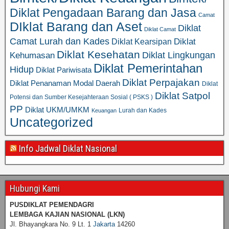
Diklat Pengadaan Barang dan Jasa
Camat
DIklat Barang dan Aset
Diklat
Diklat Camat
Camat Lurah dan Kades
Diklat
Diklat Kearsipan
Diklat Kesehatan
Diklat Lingkungan
Kehumasan
Diklat Pemerintahan
Hidup
Diklat Pariwisata
Diklat Perpajakan
Diklat Penanaman Modal Daerah
Diklat
Diklat Satpol
Potensi dan Sumber Kesejahteraan Sosial ( PSKS )
PP
Diklat UKM/UMKM
Lurah dan Kades
Keuangan
Uncategorized
Info Jadwal Diklat Nasional
Hubungi Kami
PUSDIKLAT PEMENDAGRI
LEMBAGA KAJIAN NASIONAL
(LKN)
Jl. Bhayangkara No. 9 Lt. 1
Jakarta
14260