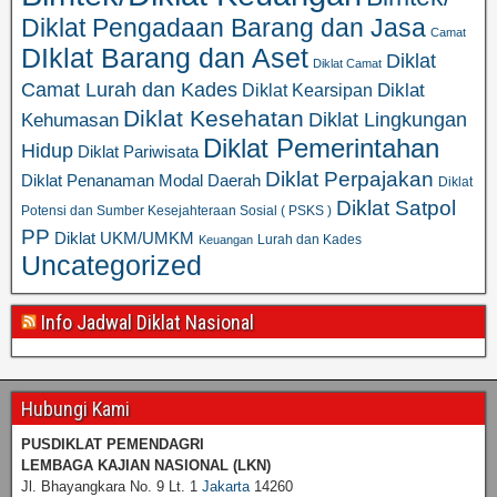
Diklat Pengadaan Barang dan Jasa
Camat
DIklat Barang dan Aset
Diklat
Diklat Camat
Camat Lurah dan Kades
Diklat
Diklat Kearsipan
Diklat Kesehatan
Diklat Lingkungan
Kehumasan
Diklat Pemerintahan
Hidup
Diklat Pariwisata
Diklat Perpajakan
Diklat Penanaman Modal Daerah
Diklat
Diklat Satpol
Potensi dan Sumber Kesejahteraan Sosial ( PSKS )
PP
Diklat UKM/UMKM
Lurah dan Kades
Keuangan
Uncategorized
Info Jadwal Diklat Nasional
Hubungi Kami
PUSDIKLAT PEMENDAGRI
LEMBAGA KAJIAN NASIONAL
(LKN)
Jl. Bhayangkara No. 9 Lt. 1
Jakarta
14260