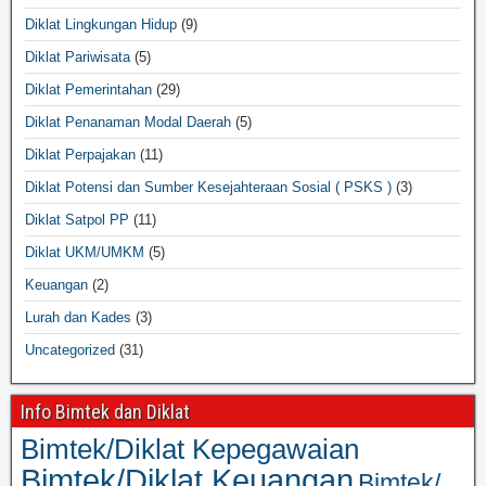
Diklat Lingkungan Hidup
(9)
Diklat Pariwisata
(5)
Diklat Pemerintahan
(29)
Diklat Penanaman Modal Daerah
(5)
Diklat Perpajakan
(11)
Diklat Potensi dan Sumber Kesejahteraan Sosial ( PSKS )
(3)
Diklat Satpol PP
(11)
Diklat UKM/UMKM
(5)
Keuangan
(2)
Lurah dan Kades
(3)
Uncategorized
(31)
Info Bimtek dan Diklat
Bimtek/Diklat Kepegawaian
Bimtek/Diklat Keuangan
Bimtek/