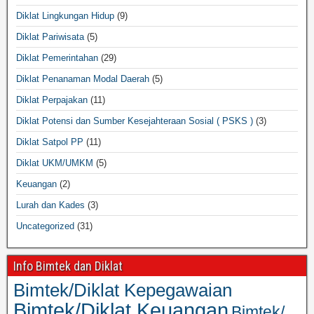
Diklat Lingkungan Hidup
(9)
Diklat Pariwisata
(5)
Diklat Pemerintahan
(29)
Diklat Penanaman Modal Daerah
(5)
Diklat Perpajakan
(11)
Diklat Potensi dan Sumber Kesejahteraan Sosial ( PSKS )
(3)
Diklat Satpol PP
(11)
Diklat UKM/UMKM
(5)
Keuangan
(2)
Lurah dan Kades
(3)
Uncategorized
(31)
Info Bimtek dan Diklat
Bimtek/Diklat Kepegawaian
Bimtek/Diklat Keuangan
Bimtek/