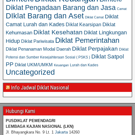
Diklat Pengadaan Barang dan Jasa
Camat
DIklat Barang dan Aset
Diklat
Diklat Camat
Camat Lurah dan Kades
Diklat
Diklat Kearsipan
Diklat Kesehatan
Diklat Lingkungan
Kehumasan
Diklat Pemerintahan
Hidup
Diklat Pariwisata
Diklat Perpajakan
Diklat Penanaman Modal Daerah
Diklat
Diklat Satpol
Potensi dan Sumber Kesejahteraan Sosial ( PSKS )
PP
Diklat UKM/UMKM
Lurah dan Kades
Keuangan
Uncategorized
Info Jadwal Diklat Nasional
Hubungi Kami
PUSDIKLAT PEMENDAGRI
LEMBAGA KAJIAN NASIONAL
(LKN)
Jl. Bhayangkara No. 9 Lt. 1
Jakarta
14260