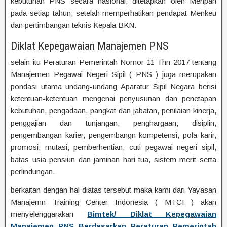
kebutuhan PNS secara nasional, ditetapkan oleh Menpan
pada setiap tahun, setelah memperhatikan pendapat Menkeu
dan pertimbangan teknis Kepala BKN.
Diklat Kepegawaian Manajemen PNS
selain itu Peraturan Pemerintah Nomor 11 Thn 2017 tentang
Manajemen Pegawai Negeri Sipil ( PNS ) juga merupakan
pondasi utama undang-undang Aparatur Sipil Negara berisi
ketentuan-ketentuan mengenai penyusunan dan penetapan
kebutuhan, pengadaan, pangkat dan jabatan, penilaian kinerja,
penggajian dan tunjangan, penghargaan, disiplin,
pengembangan karier, pengembangn kompetensi, pola karir,
promosi, mutasi, pemberhentian, cuti pegawai negeri sipil,
batas usia pensiun dan jaminan hari tua, sistem merit serta
perlindungan.
berkaitan dengan hal diatas tersebut maka kami dari Yayasan
Manajemn Training Center Indonesia ( MTCI ) akan
menyelenggarakan
Bimtek/ Diklat Kepegawaian
Manajemen PNS Berdasarkan Peraturan Pemerintah