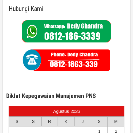
Hubungi Kami:
Diklat Kepegawaian Manajemen PNS
Agustus 2026
S
S
R
K
J
S
M
1
2