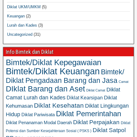
Diklat UKM/UMKM
(5)
Keuangan
(2)
Lurah dan Kades
(3)
Uncategorized
(31)
Info Bimtek dan Diklat
Bimtek/Diklat Kepegawaian
Bimtek/Diklat Keuangan
Bimtek/
Diklat Pengadaan Barang dan Jasa
Camat
DIklat Barang dan Aset
Diklat
Diklat Camat
Camat Lurah dan Kades
Diklat
Diklat Kearsipan
Diklat Kesehatan
Diklat Lingkungan
Kehumasan
Diklat Pemerintahan
Hidup
Diklat Pariwisata
Diklat Perpajakan
Diklat Penanaman Modal Daerah
Diklat
Diklat Satpol
Potensi dan Sumber Kesejahteraan Sosial ( PSKS )