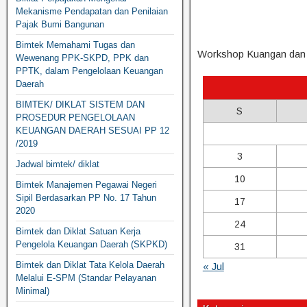
Mekanisme Pendapatan dan Penilaian
Pajak Bumi Bangunan
Bimtek Memahami Tugas dan
Workshop Kuangan dan 
Wewenang PPK-SKPD, PPK dan
PPTK, dalam Pengelolaan Keuangan
Daerah
BIMTEK/ DIKLAT SISTEM DAN
S
PROSEDUR PENGELOLAAN
KEUANGAN DAERAH SESUAI PP 12
/2019
3
Jadwal bimtek/ diklat
10
Bimtek Manajemen Pegawai Negeri
Sipil Berdasarkan PP No. 17 Tahun
17
2020
24
Bimtek dan Diklat Satuan Kerja
Pengelola Keuangan Daerah (SKPKD)
31
Bimtek dan Diklat Tata Kelola Daerah
« Jul
Melalui E-SPM (Standar Pelayanan
Minimal)