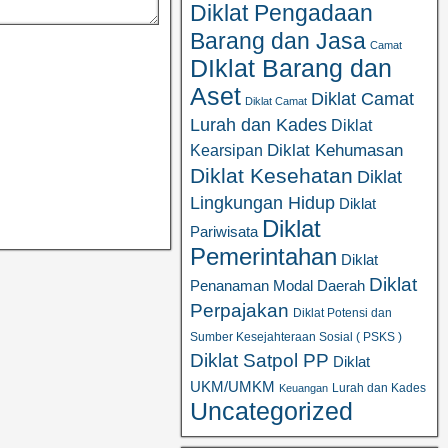
Diklat Pengadaan
Barang dan Jasa
Camat
DIklat Barang dan
Aset
Diklat Camat
Diklat Camat
Lurah dan Kades
Diklat
Diklat Kehumasan
Kearsipan
Diklat Kesehatan
Diklat
Lingkungan Hidup
Diklat
Diklat
Pariwisata
Pemerintahan
Diklat
Diklat
Penanaman Modal Daerah
Perpajakan
Diklat Potensi dan
Sumber Kesejahteraan Sosial ( PSKS )
Diklat Satpol PP
Diklat
UKM/UMKM
Lurah dan Kades
Keuangan
Uncategorized