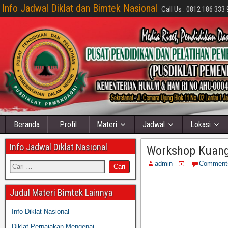
Info Jadwal Diklat dan Bimtek Nasional
Call Us : 0812 186 333 
Beranda
Profil
Materi
Jadwal
Lokasi
Info Jadwal Diklat Nasional
Workshop Kuang
admin
Comment
Judul Materi Bimtek Lainnya
Info Diklat Nasional
Diklat Perpajakan Mengenai