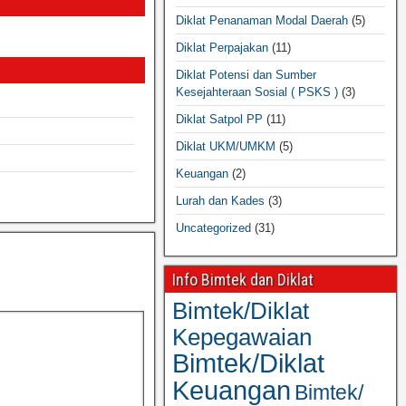
Diklat Penanaman Modal Daerah
(5)
Diklat Perpajakan
(11)
Diklat Potensi dan Sumber
Kesejahteraan Sosial ( PSKS )
(3)
Diklat Satpol PP
(11)
Diklat UKM/UMKM
(5)
Keuangan
(2)
Lurah dan Kades
(3)
Uncategorized
(31)
Info Bimtek dan Diklat
Bimtek/Diklat
Kepegawaian
Bimtek/Diklat
Keuangan
Bimtek/