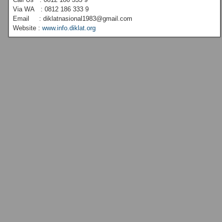
Via WA : 0812 186 333 9
Email : diklatnasional1983@gmail.com
Website :
www.info.diklat.org