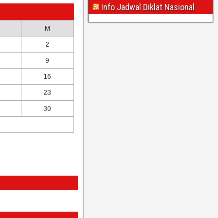
Info Jadwal Diklat Nasional
M
2
9
16
23
30