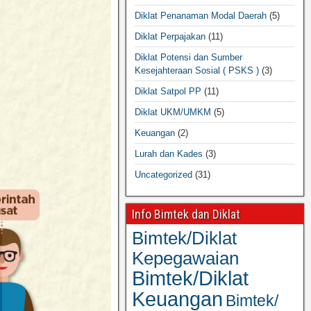
Diklat Penanaman Modal Daerah
(5)
Diklat Perpajakan
(11)
Diklat Potensi dan Sumber
Kesejahteraan Sosial ( PSKS )
(3)
Diklat Satpol PP
(11)
Diklat UKM/UMKM
(5)
Keuangan
(2)
Lurah dan Kades
(3)
Uncategorized
(31)
Info Bimtek dan Diklat
Bimtek/Diklat
Kepegawaian
Bimtek/Diklat
Keuangan
Bimtek/