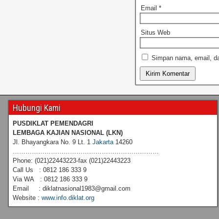
Email
*
Situs Web
Simpan nama, email, da
Hubungi Kami
PUSDIKLAT PEMENDAGRI
LEMBAGA KAJIAN NASIONAL
(LKN)
Jl. Bhayangkara No. 9 Lt. 1
Jakarta
14260
……………………………………………………………
Phone: (021)22443223-fax (021)22443223
Call Us : 0812 186 333 9
Via WA : 0812 186 333 9
Email : diklatnasional1983@gmail.com
Website :
www.info.diklat.org