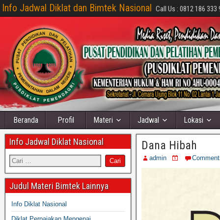
Info Jadwal Diklat dan Bimtek Nasional
Call Us : 0812 186 333 
Beranda
Profil
Materi
Jadwal
Lokasi
Info Jadwal Diklat Nasional
Dana Hibah
admin
Comment
Judul Materi Bimtek Lainnya
Info Diklat Nasional
Diklat Perpajakan Mengenai