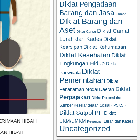
Diklat Pengadaan
Barang dan Jasa
Camat
DIklat Barang dan
Aset
Diklat Camat
Diklat Camat
Lurah dan Kades
Diklat
Diklat Kehumasan
Kearsipan
Diklat Kesehatan
Diklat
Lingkungan Hidup
Diklat
Diklat
Pariwisata
Pemerintahan
Diklat
Diklat
Penanaman Modal Daerah
Perpajakan
Diklat Potensi dan
Sumber Kesejahteraan Sosial ( PSKS )
Diklat Satpol PP
Diklat
ERIMAAN HIBAH
UKM/UMKM
Lurah dan Kades
Keuangan
Uncategorized
AAN HIBAH