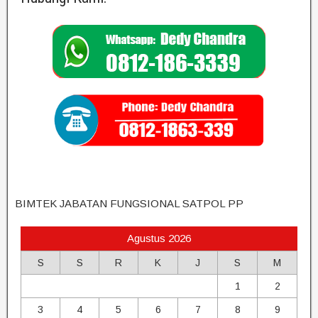
BIMTEK JABATAN FUNGSIONAL SATPOL PP
Agustus 2026
S
S
R
K
J
S
M
1
2
3
4
5
6
7
8
9