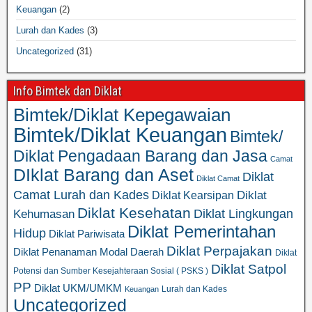
Keuangan
(2)
Lurah dan Kades
(3)
Uncategorized
(31)
Info Bimtek dan Diklat
Bimtek/Diklat Kepegawaian
Bimtek/Diklat Keuangan
Bimtek/
Diklat Pengadaan Barang dan Jasa
Camat
DIklat Barang dan Aset
Diklat
Diklat Camat
Camat Lurah dan Kades
Diklat
Diklat Kearsipan
Diklat Kesehatan
Diklat Lingkungan
Kehumasan
Diklat Pemerintahan
Hidup
Diklat Pariwisata
Diklat Perpajakan
Diklat Penanaman Modal Daerah
Diklat
Diklat Satpol
Potensi dan Sumber Kesejahteraan Sosial ( PSKS )
PP
Diklat UKM/UMKM
Lurah dan Kades
Keuangan
Uncategorized