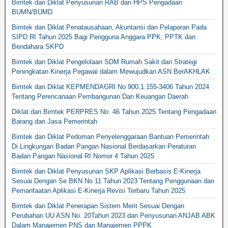
Bimtek dan Diklat Penyusunan RAB dan HPS Pengadaan
BUMN/BUMD
Bimtek dan Diklat Penatausahaan, Akuntansi dan Pelaporan Pada
SIPD RI Tahun 2025 Bagi Pengguna Anggara PPK, PPTK dan
Bendahara SKPD
Bimtek dan Diklat Pengelolaan SDM Rumah Sakit dan Strategi
Peningkatan Kinerja Pegawai dalam Mewujudkan ASN BerAKHLAK
Bimtek dan Diklat KEPMENDAGRI No 900.1.155-3406 Tahun 2024
Tentang Perencanaan Pembangunan Dan Keuangan Daerah
Diklat dan Bimtek PERPRES No. 46 Tahun 2025 Tentang Pengadaan
Barang dan Jasa Pemerintah
Bimtek dan Diklat Pedoman Penyelenggaraan Bantuan Pemerintah
Di Lingkungan Badan Pangan Nasional Berdasarkan Peraturan
Badan Pangan Nasional RI Nomor 4 Tahun 2025
Bimtek dan Diklat Penyusunan SKP Aplikasi Berbasis E-Kinerja
Sesuai Dengan Se BKN No 11 Tahun 2023 Tentang Penggunaan dan
Pemanfaatan Aplikasi E-Kinerja Revisi Terbaru Tahun 2025
Bimtek dan Diklat Penerapan Sistem Merit Sesuai Dengan
Perubahan UU ASN No. 20Tahun 2023 dan Penyusunan ANJAB ABK
Dalam Manajemen PNS dan Manajemen PPPK