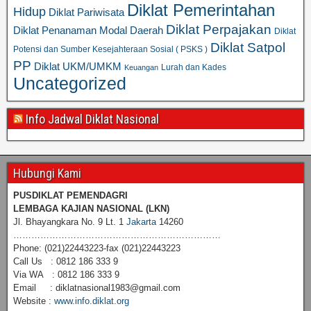
Diklat Pemerintahan
Hidup
Diklat Pariwisata
Diklat Perpajakan
Diklat Penanaman Modal Daerah
Diklat
Diklat Satpol
Potensi dan Sumber Kesejahteraan Sosial ( PSKS )
PP
Diklat UKM/UMKM
Lurah dan Kades
Keuangan
Uncategorized
Info Jadwal Diklat Nasional
Hubungi Kami
PUSDIKLAT PEMENDAGRI
LEMBAGA KAJIAN NASIONAL
(LKN)
Jl. Bhayangkara No. 9 Lt. 1
Jakarta
14260
……………………………………………………………
Phone: (021)22443223-fax (021)22443223
Call Us : 0812 186 333 9
Via WA : 0812 186 333 9
Email : diklatnasional1983@gmail.com
Website :
www.info.diklat.org