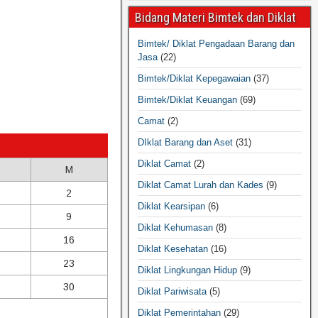
Bidang Materi Bimtek dan Diklat
Bimtek/ Diklat Pengadaan Barang dan
Jasa
(22)
Bimtek/Diklat Kepegawaian
(37)
Bimtek/Diklat Keuangan
(69)
Camat
(2)
DIklat Barang dan Aset
(31)
Diklat Camat
(2)
M
Diklat Camat Lurah dan Kades
(9)
2
Diklat Kearsipan
(6)
9
Diklat Kehumasan
(8)
16
Diklat Kesehatan
(16)
23
Diklat Lingkungan Hidup
(9)
30
Diklat Pariwisata
(5)
Diklat Pemerintahan
(29)