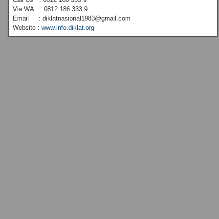
Via WA : 0812 186 333 9
Email : diklatnasional1983@gmail.com
Website :
www.info.diklat.org