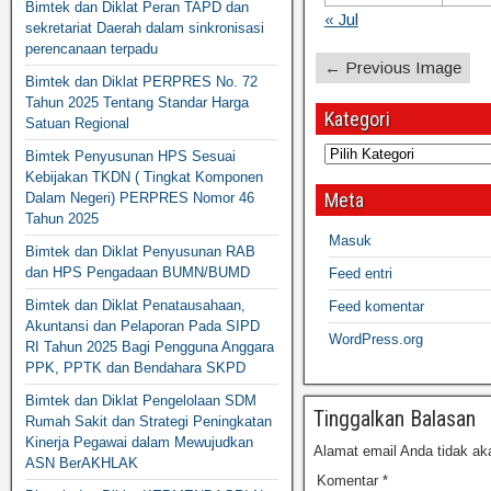
Bimtek dan Diklat Peran TAPD dan
« Jul
sekretariat Daerah dalam sinkronisasi
perencanaan terpadu
← Previous Image
Bimtek dan Diklat PERPRES No. 72
Tahun 2025 Tentang Standar Harga
Kategori
Satuan Regional
Bimtek Penyusunan HPS Sesuai
Kebijakan TKDN ( Tingkat Komponen
Meta
Dalam Negeri) PERPRES Nomor 46
Tahun 2025
Masuk
Bimtek dan Diklat Penyusunan RAB
dan HPS Pengadaan BUMN/BUMD
Feed entri
Bimtek dan Diklat Penatausahaan,
Feed komentar
Akuntansi dan Pelaporan Pada SIPD
WordPress.org
RI Tahun 2025 Bagi Pengguna Anggara
PPK, PPTK dan Bendahara SKPD
Bimtek dan Diklat Pengelolaan SDM
Tinggalkan Balasan
Rumah Sakit dan Strategi Peningkatan
Kinerja Pegawai dalam Mewujudkan
Alamat email Anda tidak aka
ASN BerAKHLAK
Komentar
*