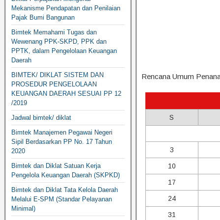
Mekanisme Pendapatan dan Penilaian
Pajak Bumi Bangunan
Bimtek Memahami Tugas dan
Wewenang PPK-SKPD, PPK dan
PPTK, dalam Pengelolaan Keuangan
Daerah
BIMTEK/ DIKLAT SISTEM DAN
Rencana Umum Penana
PROSEDUR PENGELOLAAN
KEUANGAN DAERAH SESUAI PP 12
/2019
S
Jadwal bimtek/ diklat
Bimtek Manajemen Pegawai Negeri
Sipil Berdasarkan PP No. 17 Tahun
3
2020
Bimtek dan Diklat Satuan Kerja
10
Pengelola Keuangan Daerah (SKPKD)
17
Bimtek dan Diklat Tata Kelola Daerah
24
Melalui E-SPM (Standar Pelayanan
Minimal)
31