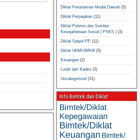
Diklat Penanaman Modal Daerah
(5)
Diklat Perpajakan
(11)
Diklat Potensi dan Sumber
Kesejahteraan Sosial ( PSKS )
(3)
Diklat Satpol PP
(11)
Diklat UKM/UMKM
(5)
Keuangan
(2)
Lurah dan Kades
(3)
Uncategorized
(31)
Info Bimtek dan Diklat
Bimtek/Diklat
Kepegawaian
Bimtek/Diklat
Keuangan
Bimtek/