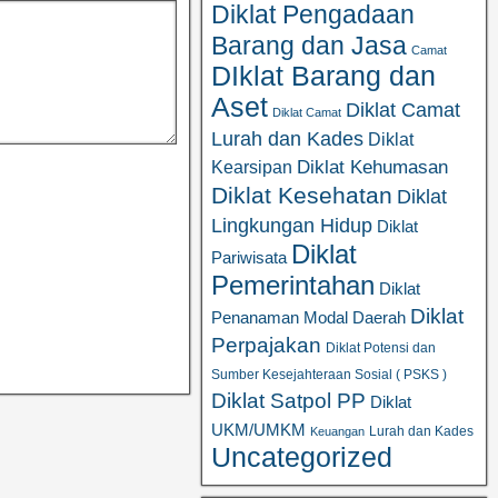
Diklat Pengadaan
Barang dan Jasa
Camat
DIklat Barang dan
Aset
Diklat Camat
Diklat Camat
Lurah dan Kades
Diklat
Diklat Kehumasan
Kearsipan
Diklat Kesehatan
Diklat
Lingkungan Hidup
Diklat
Diklat
Pariwisata
Pemerintahan
Diklat
Diklat
Penanaman Modal Daerah
Perpajakan
Diklat Potensi dan
Sumber Kesejahteraan Sosial ( PSKS )
Diklat Satpol PP
Diklat
UKM/UMKM
Lurah dan Kades
Keuangan
Uncategorized