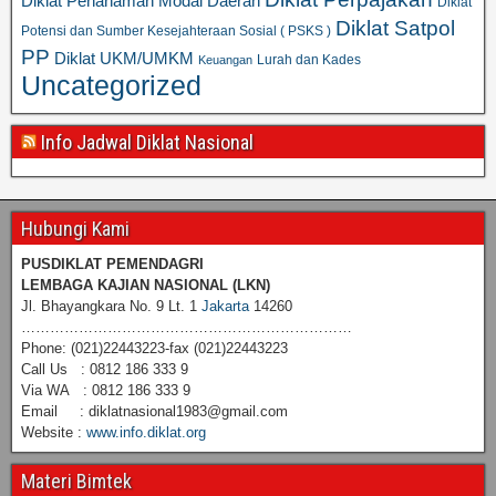
Diklat Penanaman Modal Daerah
Diklat
Diklat Satpol
Potensi dan Sumber Kesejahteraan Sosial ( PSKS )
PP
Diklat UKM/UMKM
Lurah dan Kades
Keuangan
Uncategorized
Info Jadwal Diklat Nasional
Hubungi Kami
PUSDIKLAT PEMENDAGRI
LEMBAGA KAJIAN NASIONAL
(LKN)
Jl. Bhayangkara No. 9 Lt. 1
Jakarta
14260
……………………………………………………………
Phone: (021)22443223-fax (021)22443223
Call Us : 0812 186 333 9
Via WA : 0812 186 333 9
Email : diklatnasional1983@gmail.com
Website :
www.info.diklat.org
Materi Bimtek