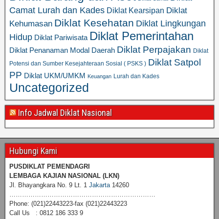
Camat Lurah dan Kades
Diklat
Diklat Kearsipan
Diklat Kesehatan
Diklat Lingkungan
Kehumasan
Diklat Pemerintahan
Hidup
Diklat Pariwisata
Diklat Perpajakan
Diklat Penanaman Modal Daerah
Diklat
Diklat Satpol
Potensi dan Sumber Kesejahteraan Sosial ( PSKS )
PP
Diklat UKM/UMKM
Lurah dan Kades
Keuangan
Uncategorized
Info Jadwal Diklat Nasional
Hubungi Kami
PUSDIKLAT PEMENDAGRI
LEMBAGA KAJIAN NASIONAL
(LKN)
Jl. Bhayangkara No. 9 Lt. 1
Jakarta
14260
……………………………………………………………
Phone: (021)22443223-fax (021)22443223
Call Us : 0812 186 333 9