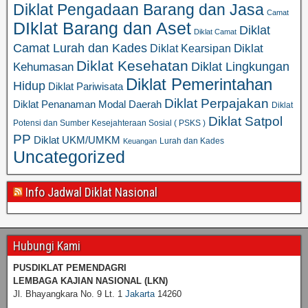
Diklat Pengadaan Barang dan Jasa
Camat
DIklat Barang dan Aset
Diklat
Diklat Camat
Camat Lurah dan Kades
Diklat
Diklat Kearsipan
Diklat Kesehatan
Diklat Lingkungan
Kehumasan
Diklat Pemerintahan
Hidup
Diklat Pariwisata
Diklat Perpajakan
Diklat Penanaman Modal Daerah
Diklat
Diklat Satpol
Potensi dan Sumber Kesejahteraan Sosial ( PSKS )
PP
Diklat UKM/UMKM
Lurah dan Kades
Keuangan
Uncategorized
Info Jadwal Diklat Nasional
Hubungi Kami
PUSDIKLAT PEMENDAGRI
LEMBAGA KAJIAN NASIONAL
(LKN)
Jl. Bhayangkara No. 9 Lt. 1
Jakarta
14260
……………………………………………………………