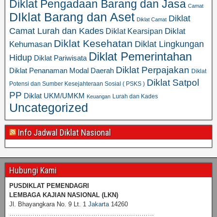
Diklat Pengadaan Barang dan Jasa
Camat
DIklat Barang dan Aset
Diklat
Diklat Camat
Camat Lurah dan Kades
Diklat
Diklat Kearsipan
Diklat Kesehatan
Diklat Lingkungan
Kehumasan
Diklat Pemerintahan
Hidup
Diklat Pariwisata
Diklat Perpajakan
Diklat Penanaman Modal Daerah
Diklat
Diklat Satpol
Potensi dan Sumber Kesejahteraan Sosial ( PSKS )
PP
Diklat UKM/UMKM
Lurah dan Kades
Keuangan
Uncategorized
Info Jadwal Diklat Nasional
Hubungi Kami
PUSDIKLAT PEMENDAGRI
LEMBAGA KAJIAN NASIONAL
(LKN)
Jl. Bhayangkara No. 9 Lt. 1
Jakarta
14260
……………………………………………………………