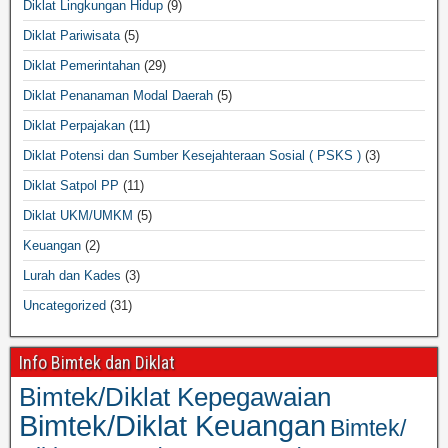
Diklat Lingkungan Hidup
(9)
Diklat Pariwisata
(5)
Diklat Pemerintahan
(29)
Diklat Penanaman Modal Daerah
(5)
Diklat Perpajakan
(11)
Diklat Potensi dan Sumber Kesejahteraan Sosial ( PSKS )
(3)
Diklat Satpol PP
(11)
Diklat UKM/UMKM
(5)
Keuangan
(2)
Lurah dan Kades
(3)
Uncategorized
(31)
Info Bimtek dan Diklat
Bimtek/Diklat Kepegawaian
Bimtek/Diklat Keuangan
Bimtek/