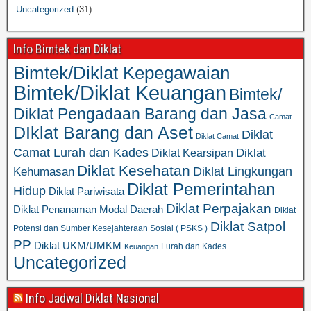
Uncategorized
(31)
Info Bimtek dan Diklat
Bimtek/Diklat Kepegawaian
Bimtek/Diklat Keuangan
Bimtek/
Diklat Pengadaan Barang dan Jasa
Camat
DIklat Barang dan Aset
Diklat
Diklat Camat
Camat Lurah dan Kades
Diklat
Diklat Kearsipan
Diklat Kesehatan
Diklat Lingkungan
Kehumasan
Diklat Pemerintahan
Hidup
Diklat Pariwisata
Diklat Perpajakan
Diklat Penanaman Modal Daerah
Diklat
Diklat Satpol
Potensi dan Sumber Kesejahteraan Sosial ( PSKS )
PP
Diklat UKM/UMKM
Lurah dan Kades
Keuangan
Uncategorized
Info Jadwal Diklat Nasional