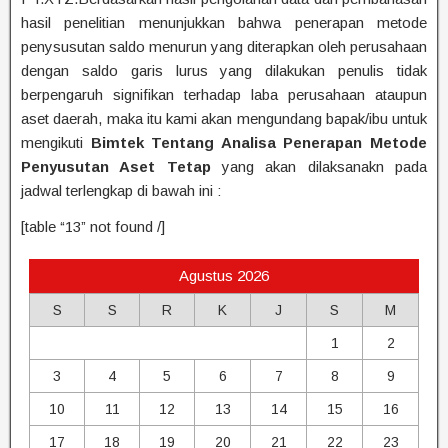
hasil penelitian menunjukkan bahwa penerapan metode
penysusutan saldo menurun yang diterapkan oleh perusahaan
dengan saldo garis lurus yang dilakukan penulis tidak
berpengaruh signifikan terhadap laba perusahaan ataupun
aset daerah, maka itu kami akan mengundang bapak/ibu untuk
mengikuti
Bimtek Tentang Analisa Penerapan Metode
Penyusutan Aset Tetap
yang akan dilaksanakn pada
jadwal terlengkap di bawah ini :
[table “13” not found /]
Agustus 2026
S
S
R
K
J
S
M
1
2
3
4
5
6
7
8
9
10
11
12
13
14
15
16
17
18
19
20
21
22
23