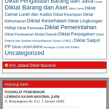
Diklat Pengadaan Barang dan Jasa
Camat
DIklat Barang dan Aset
Diklat
Diklat Camat
Camat Lurah dan Kades
Diklat
Diklat Kearsipan
Diklat Kesehatan
Diklat Lingkungan
Kehumasan
Diklat Pemerintahan
Hidup
Diklat Pariwisata
Diklat Perpajakan
Diklat Penanaman Modal Daerah
Diklat
Diklat Satpol
Potensi dan Sumber Kesejahteraan Sosial ( PSKS )
PP
Diklat UKM/UMKM
Lurah dan Kades
Keuangan
Uncategorized
Info Jadwal Diklat Nasional
Hubungi Kami
PUSDIKLAT PEMENDAGRI
LEMBAGA KAJIAN NASIONAL
(LKN)
Jl. Bhayangkara No. 9 Lt. 1
Jakarta
14260
……………………………………………………………