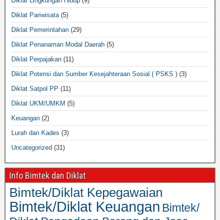
Diklat Lingkungan Hidup
(9)
Diklat Pariwisata
(5)
Diklat Pemerintahan
(29)
Diklat Penanaman Modal Daerah
(5)
Diklat Perpajakan
(11)
Diklat Potensi dan Sumber Kesejahteraan Sosial ( PSKS )
(3)
Diklat Satpol PP
(11)
Diklat UKM/UMKM
(5)
Keuangan
(2)
Lurah dan Kades
(3)
Uncategorized
(31)
Info Bimtek dan Diklat
Bimtek/Diklat Kepegawaian
Bimtek/Diklat Keuangan
Bimtek/