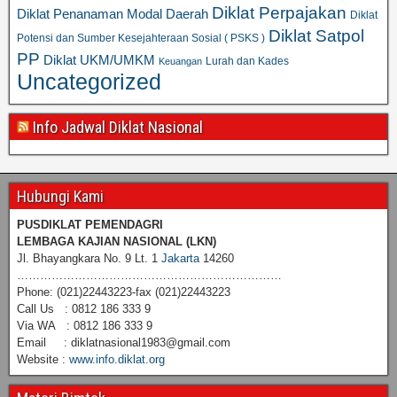
Diklat Perpajakan
Diklat Penanaman Modal Daerah
Diklat
Diklat Satpol
Potensi dan Sumber Kesejahteraan Sosial ( PSKS )
PP
Diklat UKM/UMKM
Lurah dan Kades
Keuangan
Uncategorized
Info Jadwal Diklat Nasional
Hubungi Kami
PUSDIKLAT PEMENDAGRI
LEMBAGA KAJIAN NASIONAL
(LKN)
Jl. Bhayangkara No. 9 Lt. 1
Jakarta
14260
……………………………………………………………
Phone: (021)22443223-fax (021)22443223
Call Us : 0812 186 333 9
Via WA : 0812 186 333 9
Email : diklatnasional1983@gmail.com
Website :
www.info.diklat.org