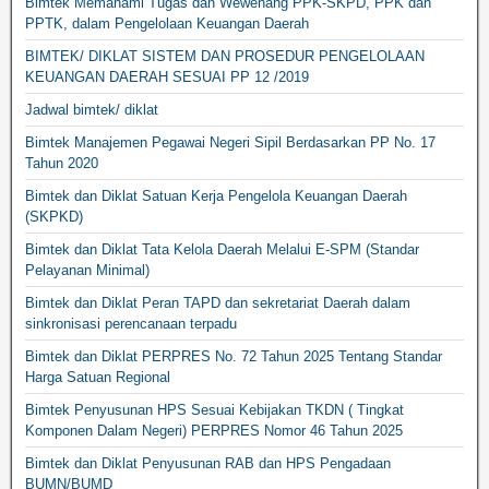
Bimtek Memahami Tugas dan Wewenang PPK-SKPD, PPK dan
PPTK, dalam Pengelolaan Keuangan Daerah
BIMTEK/ DIKLAT SISTEM DAN PROSEDUR PENGELOLAAN
KEUANGAN DAERAH SESUAI PP 12 /2019
Jadwal bimtek/ diklat
Bimtek Manajemen Pegawai Negeri Sipil Berdasarkan PP No. 17
Tahun 2020
Bimtek dan Diklat Satuan Kerja Pengelola Keuangan Daerah
(SKPKD)
Bimtek dan Diklat Tata Kelola Daerah Melalui E-SPM (Standar
Pelayanan Minimal)
Bimtek dan Diklat Peran TAPD dan sekretariat Daerah dalam
sinkronisasi perencanaan terpadu
Bimtek dan Diklat PERPRES No. 72 Tahun 2025 Tentang Standar
Harga Satuan Regional
Bimtek Penyusunan HPS Sesuai Kebijakan TKDN ( Tingkat
Komponen Dalam Negeri) PERPRES Nomor 46 Tahun 2025
Bimtek dan Diklat Penyusunan RAB dan HPS Pengadaan
BUMN/BUMD